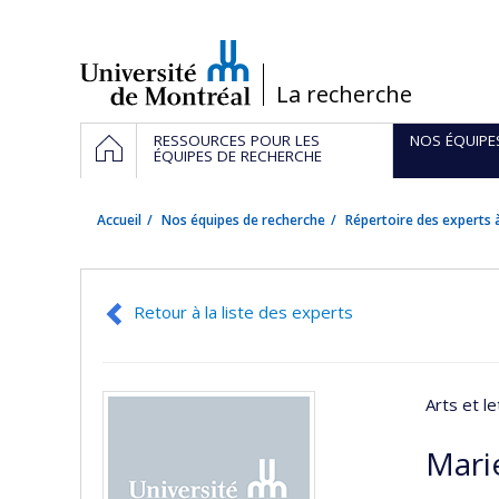
Passer
au
contenu
/
La recherche
Navigation
ACCUEIL
RESSOURCES POUR LES
NOS ÉQUIPE
principale
ÉQUIPES DE RECHERCHE
Accueil
Nos équipes de recherche
Répertoire des experts à
Retour à la liste des experts
Arts et le
Mari