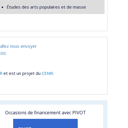
Études des arts populaires et de masse
uillez nous envoyer
30.
R
et est un projet du
CENR
.
Occasions de financement avec PIVOT