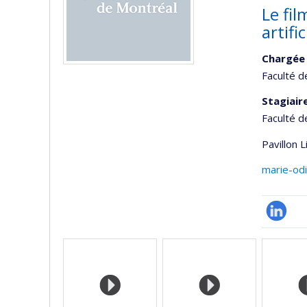
Le fil
artific
Chargée 
Faculté d
Stagiair
Faculté d
Pavillon 
marie-od
LinkedIn
Médias