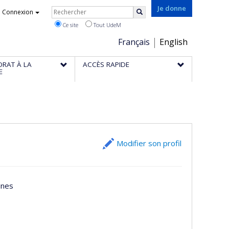
Rechercher
Je donne
Connexion
Rechercher
Ce site
Tout UdeM
Choix
Français
English
de
ORAT À LA
ACCÈS RAPIDE
la
E
langue
Modifier son profil
ines