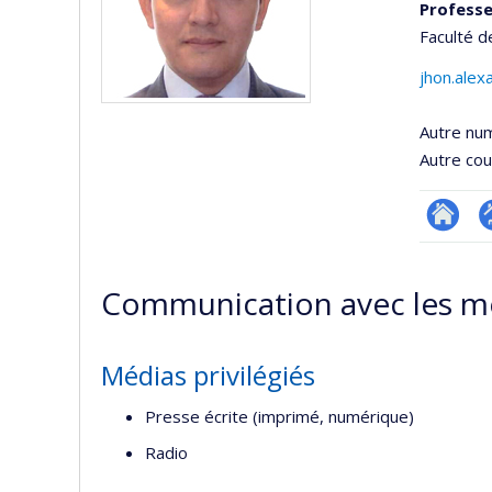
Professe
Faculté d
jhon.ale
Autre nu
Autre cour
Researc
P
p
Communication avec les m
(
Médias privilégiés
Presse écrite (imprimé, numérique)
Radio