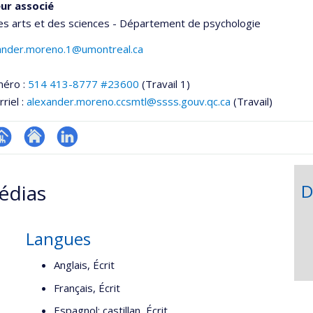
ur associé
es arts et des sciences - Département de psychologie
xander.moreno.1@umontreal.ca
méro :
514 413-8777 #23600
(Travail 1)
riel :
alexander.moreno.ccsmtl@ssss.gouv.qc.ca
(Travail)
hGate
age
Site
LinkedIn
rofessionnelle
web
édias
D
faculté,département,école)
de
l’unité
de
Langues
recherche
Anglais, Écrit
Français, Écrit
Espagnol; castillan, Écrit