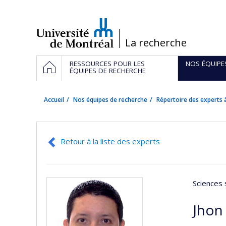
Passer
au
contenu
/
La recherche
Navigation
ACCUEIL
RESSOURCES POUR LES
NOS ÉQUIPE
principale
ÉQUIPES DE RECHERCHE
Accueil
Nos équipes de recherche
Répertoire des experts à
Retour à la liste des experts
Sciences 
Jhon