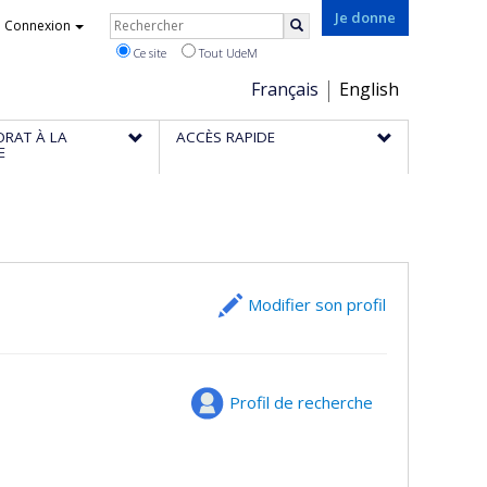
Rechercher
Je donne
Connexion
Rechercher
Ce site
Tout UdeM
Choix
Français
English
de
ORAT À LA
ACCÈS RAPIDE
la
E
langue
Modifier son profil
Profil de recherche