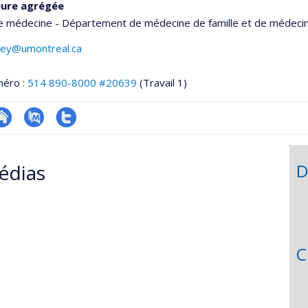
eure agrégée
de médecine - Département de médecine de famille et de médeci
rney@umontreal.ca
méro :
514 890-8000 #20639
(Travail 1)
te
PubMed
Compte
onnelle
eb
Twitter
édias
D
,département,école)
e
unité
e
echerche
C