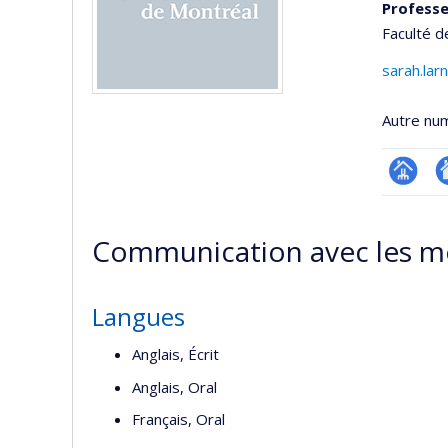
Profess
Faculté 
sarah.la
Autre nu
Page
Si
professi
w
Communication avec les m
(faculté
d
l’
d
Langues
r
Anglais, Écrit
Anglais, Oral
Français, Oral