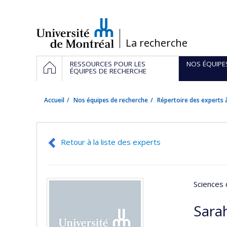
Passer
au
contenu
/
La recherche
Navigation
ACCUEIL
RESSOURCES POUR LES
NOS ÉQUIPE
principale
ÉQUIPES DE RECHERCHE
Accueil
Nos équipes de recherche
Répertoire des experts à
Retour à la liste des experts
Sciences 
Sara