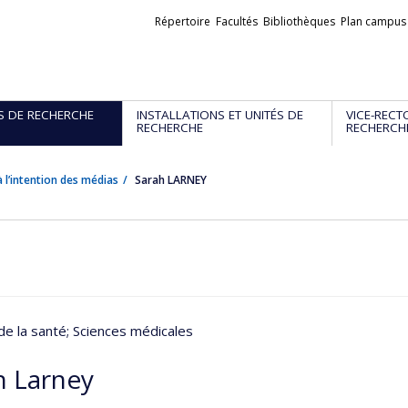
Liens
Répertoire
Facultés
Bibliothèques
Plan campus
externes
S DE RECHERCHE
INSTALLATIONS ET UNITÉS DE
VICE-RECT
RECHERCHE
RECHERCH
 l’intention des médias
Sarah LARNEY
de la santé
; Sciences médicales
h Larney