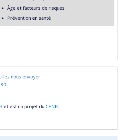
Âge et facteurs de risques
Prévention en santé
uillez nous envoyer
30.
R
et est un projet du
CENR
.