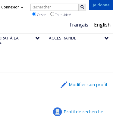
Rechercher
Je donne
Connexion
Rechercher
Ce site
Tout UdeM
Choix
Français
English
de
ORAT À LA
ACCÈS RAPIDE
la
E
langue
Modifier son profil
Profil de recherche