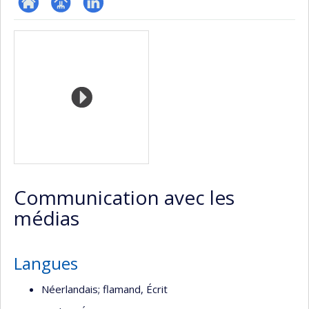
ResearchGate
Page
LinkedIn
Médias
professionnelle
(faculté,département,école)
Communication avec les
médias
Langues
Néerlandais; flamand, Écrit