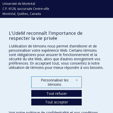
Université de Montréal
C.P. 6128, succursale Centre-ville
Montréal, Québec, Canada
H3C 3J7
Courriel:
recherche@umontreal.ca
L’UdeM reconnaît l’importance de
Qui fait quoi?
respecter la vie privée
Nous trouver
L’utilisation de témoins nous permet d’améliorer et de
personnaliser votre expérience Web. Certains témoins
Plan du site
sont obligatoires pour assurer le fonctionnement et la
sécurité du site Web, alors que d’autres enregistrent vos
Accessibilité
préférences. En acceptant tout, vous consentez à notre
utilisation de témoins pour mieux répondre à vos besoins.
Personnaliser les
>
témoins
Tout refuser
Tout accepter
Confidentialité
Voir notre
politique de confidentialité
et nos
conditions