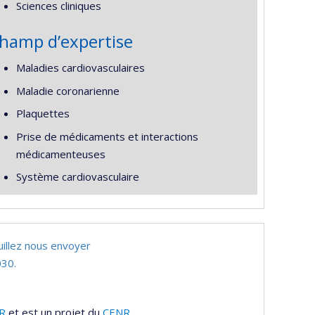
Sciences cliniques
hamp d’expertise
Maladies cardiovasculaires
Maladie coronarienne
Plaquettes
Prise de médicaments et interactions
médicamenteuses
Système cardiovasculaire
uillez nous envoyer
30.
R
et est un projet du
CENR
.