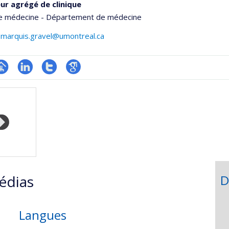
ur agrégé de clinique
de médecine - Département de médecine
.marquis.gravel@umontreal.ca
hGate
age
LinkedIn
Compte
Google
rofessionnelle
Twitter
Scholar
faculté,département,école)
édias
D
Langues