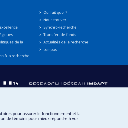
Qui fait quoi ?
Nous trouver
'excellence
Synchro-recherche
tégiques
Transfert de fonds
litiques de la
Actualités de la recherche
compas
en à la recherche
atoires pour assurer le fonctionnement et la
sation de témoins pour mieux répondre à vos