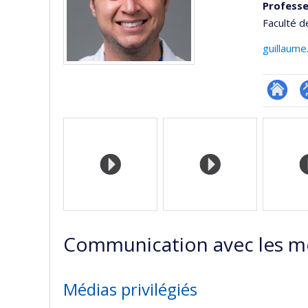
Professe
Faculté 
guillaume
Researc
P
Médias
p
(
Communication avec les m
Médias privilégiés