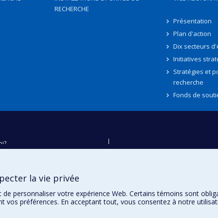
RECHERCHE
Présentation
Plan d'action
Dix secteurs d
Initiatives stra
Stratégies et po
recherche
Fonds de souti
oi?
ver
e
ecter la vie privée
té
t de personnaliser votre expérience Web. Certains témoins sont oblig
ent vos préférences. En acceptant tout, vous consentez à notre utili