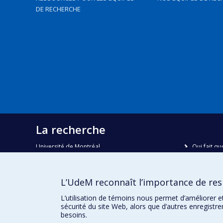
DE RECHERCHE
La recherche
Université de Montréal
Qui fait qu
C.P. 6128, succursale Centre-ville
Nous trou
Montréal, Québec, Canada
H3C 3J7
Plan du sit
L’UdeM reconnaît l’importance de resp
Accessibili
Courriel:
recherche@umontreal.ca
L’utilisation de témoins nous permet d’améliorer e
sécurité du site Web, alors que d’autres enregistr
besoins.