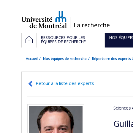
Passer
au
contenu
/
La recherche
Navigation
ACCUEIL
RESSOURCES POUR LES
NOS ÉQUIPE
principale
ÉQUIPES DE RECHERCHE
Accueil
Nos équipes de recherche
Répertoire des experts à
Retour à la liste des experts
Sciences 
Guil