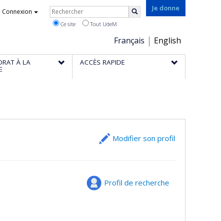
Rechercher
Je donne
Connexion
Rechercher
Ce site
Tout UdeM
Choix
Français
English
de
ORAT À LA
ACCÈS RAPIDE
la
E
langue
Modifier son profil
Profil de recherche