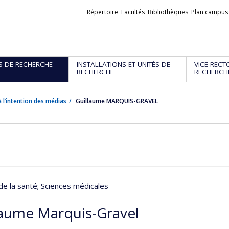
Liens
Répertoire
Facultés
Bibliothèques
Plan campus
externes
S DE RECHERCHE
INSTALLATIONS ET UNITÉS DE
VICE-RECT
RECHERCHE
RECHERCH
 l’intention des médias
Guillaume MARQUIS-GRAVEL
de la santé
; Sciences médicales
laume Marquis-Gravel