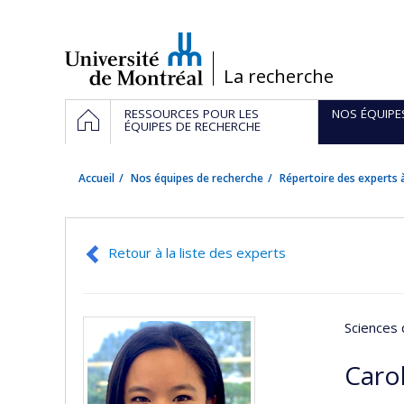
Passer
au
contenu
/
La recherche
Navigation
ACCUEIL
RESSOURCES POUR LES
NOS ÉQUIPE
principale
ÉQUIPES DE RECHERCHE
Accueil
Nos équipes de recherche
Répertoire des experts à
Retour à la liste des experts
Sciences 
Caro