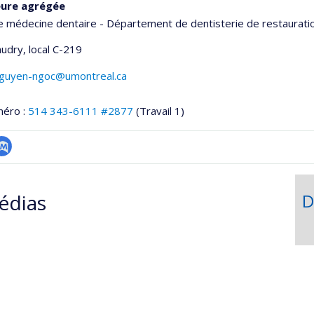
eure agrégée
e médecine dentaire - Département de dentisterie de restaurati
udry
, local C-219
.nguyen-ngoc@umontreal.ca
méro :
514 343-6111 #2877
(Travail 1)
hGate
ubMed
édias
D