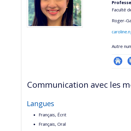
Profess
Faculté d
Roger-Ga
caroline
Autre nu
Researc
P
Communication avec les m
Langues
Français, Écrit
Français, Oral