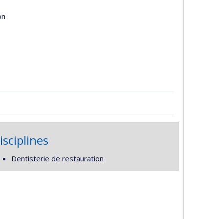
on
isciplines
Dentisterie de restauration