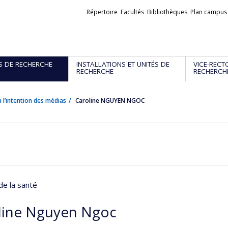
Liens
Répertoire
Facultés
Bibliothèques
Plan campus
externes
S DE RECHERCHE
INSTALLATIONS ET UNITÉS DE
VICE-RECT
RECHERCHE
RECHERCH
 l’intention des médias
Caroline NGUYEN NGOC
de la santé
line Nguyen Ngoc