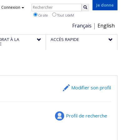
Rechercher
Je donne
Connexion
Rechercher
Ce site
Tout UdeM
Choix
Français
English
de
ORAT À LA
ACCÈS RAPIDE
la
E
langue
Modifier son profil
Profil de recherche