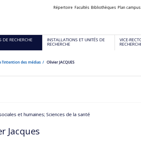
Liens
Répertoire
Facultés
Bibliothèques
Plan campus
externes
S DE RECHERCHE
INSTALLATIONS ET UNITÉS DE
VICE-RECT
RECHERCHE
RECHERCH
 l’intention des médias
Olivier JACQUES
sociales et humaines
; Sciences de la santé
er Jacques