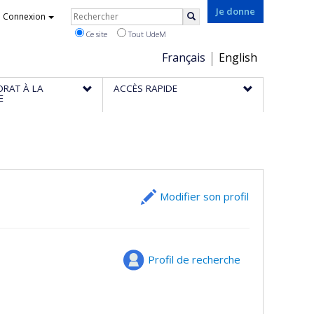
Rechercher
Je donne
Connexion
Rechercher
Ce site
Tout UdeM
Choix
Français
English
de
ORAT À LA
ACCÈS RAPIDE
la
E
langue
Modifier son profil
Profil de recherche