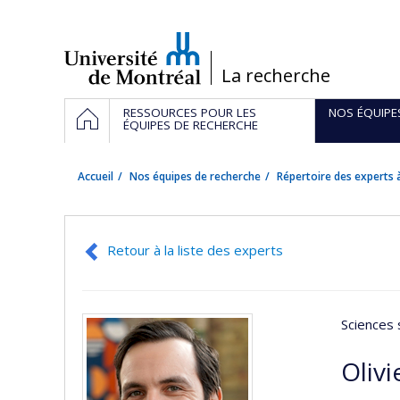
Passer
au
contenu
/
La recherche
Navigation
ACCUEIL
RESSOURCES POUR LES
NOS ÉQUIPE
principale
ÉQUIPES DE RECHERCHE
Accueil
Nos équipes de recherche
Répertoire des experts à
Retour à la liste des experts
Sciences 
Olivi