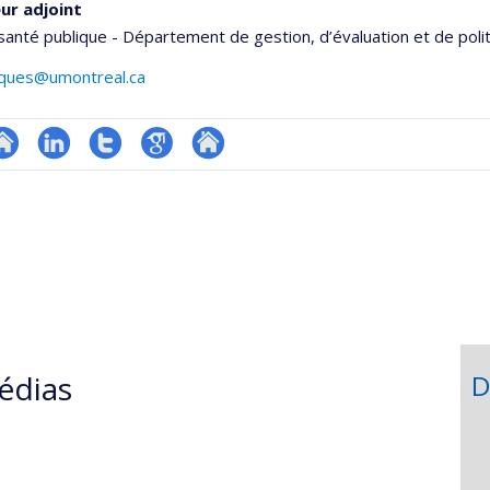
ur adjoint
santé publique - Département de gestion, d’évaluation et de poli
acques@umontreal.ca
te
LinkedIn
Compte
Google
Autre
onnelle
eb
Twitter
Scholar
site
,département,école)
e
web
unité
e
echerche
édias
D