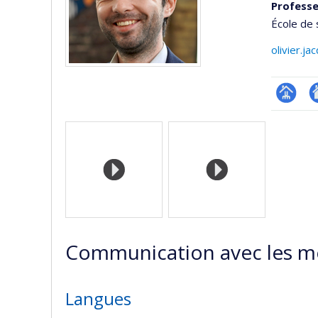
Professe
École de 
olivier.j
Page
Si
Médias
professi
w
(faculté
d
l’
d
r
Communication avec les m
Langues