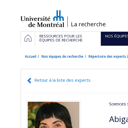
Passer
au
contenu
/
La recherche
Navigation
ACCUEIL
RESSOURCES POUR LES
NOS ÉQUIPE
principale
ÉQUIPES DE RECHERCHE
Accueil
Nos équipes de recherche
Répertoire des experts à
Retour à la liste des experts
Sciences 
Abiga