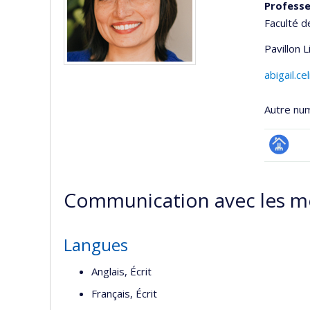
Professe
Faculté d
Pavillon 
abigail.c
Autre nu
Page
professi
Communication avec les m
(faculté
Langues
Anglais, Écrit
Français, Écrit