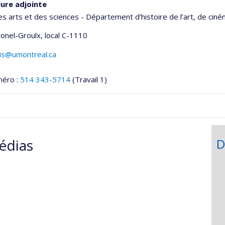
ure adjointe
es arts et des sciences - Département d’histoire de l’art, de cin
Lionel-Groulx
, local C-1110
elis@umontreal.ca
méro :
514 343-5714
(Travail 1)
onnelle
édias
D
,département,école)