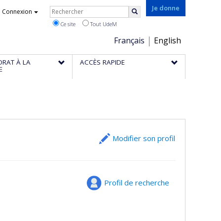
Rechercher
Je donne
Connexion
Rechercher
Ce site
Tout UdeM
Choix
Français
English
de
ORAT À LA
ACCÈS RAPIDE
la
E
langue
Modifier son profil
Profil de recherche