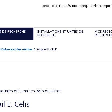
Liens
Répertoire
Facultés
Bibliothèques
Plan campus
externes
S DE RECHERCHE
INSTALLATIONS ET UNITÉS DE
VICE-RECT
RECHERCHE
RECHERCH
 l’intention des médias
Abigail E. CELIS
sociales et humaines
; Arts et lettres
il E. Celis