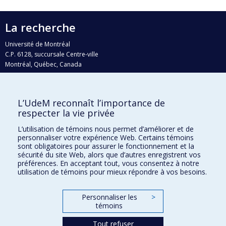
La recherche
Université de Montréal
C.P. 6128, succursale Centre-ville
Montréal, Québec, Canada
H3C 3J7
Courriel:
recherche@umontreal.ca
L’UdeM reconnaît l’importance de
Qui fait quoi?
respecter la vie privée
Nous trouver
L’utilisation de témoins nous permet d’améliorer et de
personnaliser votre expérience Web. Certains témoins
Plan du site
sont obligatoires pour assurer le fonctionnement et la
sécurité du site Web, alors que d’autres enregistrent vos
Accessibilité
préférences. En acceptant tout, vous consentez à notre
utilisation de témoins pour mieux répondre à vos besoins.
Personnaliser les
>
témoins
Tout refuser