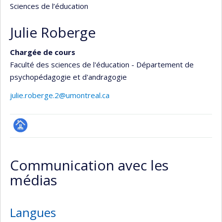
Sciences de l’éducation
Julie Roberge
Chargée de cours
Faculté des sciences de l'éducation - Département de
psychopédagogie et d'andragogie
julie.roberge.2@umontreal.ca
Page
professionnelle
Communication avec les
(faculté,département,école)
médias
Langues