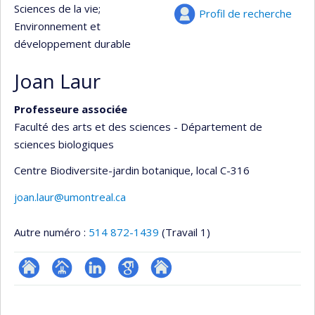
Sciences de la vie
;
Profil de recherche
Environnement et
développement durable
Joan Laur
Professeure associée
Faculté des arts et des sciences - Département de
sciences biologiques
Centre Biodiversite-jardin botanique
, local C-316
joan.laur@umontreal.ca
Autre numéro :
514 872-1439
(Travail 1)
ResearchGate
Page
LinkedIn
Google
Autre
professionnelle
Scholar
site