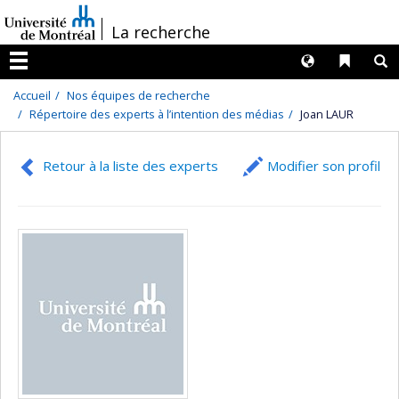
Passer
/
La recherche
au
contenu
Langues
Liens 
R
Menu
Accueil
Nos équipes de recherche
Répertoire des experts à l’intention des médias
Joan LAUR
Retour à la liste des experts
Modifier son profil