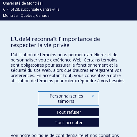
Université de Montréal
C.P. 6128, succursale Centre-ville
Montréal, Québec, Canada
H3C 3J7
Courriel:
recherche@umontreal.ca
L’UdeM reconnaît l’importance de
Qui fait quoi?
respecter la vie privée
Nous trouver
L’utilisation de témoins nous permet d’améliorer et de
personnaliser votre expérience Web. Certains témoins
Plan du site
sont obligatoires pour assurer le fonctionnement et la
sécurité du site Web, alors que d’autres enregistrent vos
Accessibilité
préférences. En acceptant tout, vous consentez à notre
utilisation de témoins pour mieux répondre à vos besoins.
Personnaliser les
>
témoins
Tout refuser
Tout accepter
Confidentialité
Voir notre
politique de confidentialité
et nos
conditions