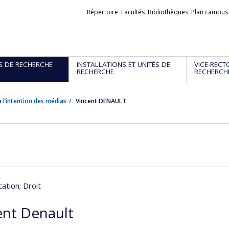
Liens
Répertoire
Facultés
Bibliothèques
Plan campus
externes
S DE RECHERCHE
INSTALLATIONS ET UNITÉS DE
VICE-RECT
RECHERCHE
RECHERCH
 l’intention des médias
Vincent DENAULT
ation
; Droit
ent Denault