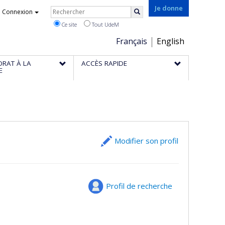
Rechercher
Je donne
Connexion
Rechercher
Ce site
Tout UdeM
Choix
Français
English
de
ORAT À LA
ACCÈS RAPIDE
la
E
langue
Modifier son profil
Profil de recherche