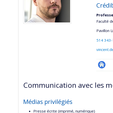
Crédi
Professe
Faculté d
Pavillon 
514 343
vincent.d
Autre
site
Communication avec les m
web
Médias privilégiés
Presse écrite (imprimé, numérique)