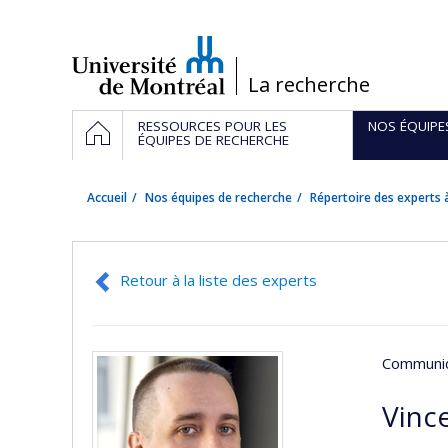
Passer
au
contenu
/
La recherche
Navigation
ACCUEIL
RESSOURCES POUR LES
NOS ÉQUIPE
principale
ÉQUIPES DE RECHERCHE
Accueil
Nos équipes de recherche
Répertoire des experts à
Retour à la liste des experts
Communic
Vinc