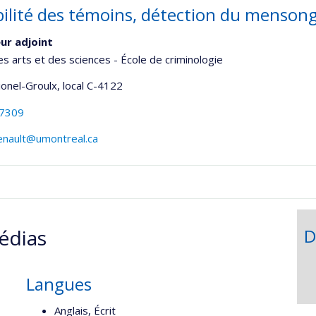
bilité des témoins, détection du menso
ur adjoint
es arts et des sciences - École de criminologie
Lionel-Groulx
, local C-4122
-7309
enault@umontreal.ca
édias
D
Langues
Anglais, Écrit