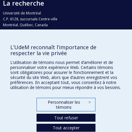
La recherche
Université de Montréal
C.P. 6128, succursale Centre-ville
Montréal, Québec, Canada
H3C 3J7
Courriel:
recherche@umontreal.ca
L’UdeM reconnaît l’importance de
respecter la vie privée
Qui fait quoi?
Nous trouver
L’utilisation de témoins nous permet d’améliorer et de
personnaliser votre expérience Web. Certains témoins
Plan du site
sont obligatoires pour assurer le fonctionnement et la
sécurité du site Web, alors que d’autres enregistrent vos
Accessibilité
préférences. En acceptant tout, vous consentez à notre
utilisation de témoins pour mieux répondre à vos besoins.
Personnaliser les
>
témoins
Tout refuser
Tout accepter