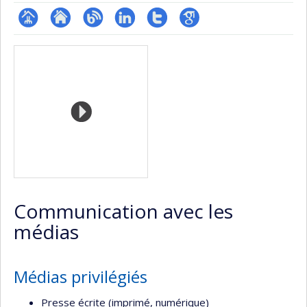
Page
Site
Blogue
LinkedIn
Compte
Google
Médias
professionnelle
web
Twitter
Scholar
(faculté,département,école)
de
l’unité
de
recherche
Communication avec les
médias
Médias privilégiés
Presse écrite (imprimé, numérique)