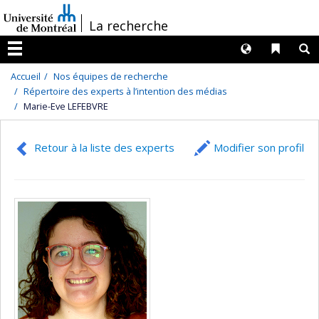
Passer
/
La recherche
au
contenu
Langues
Liens 
R
Menu
Accueil
Nos équipes de recherche
Répertoire des experts à l’intention des médias
Marie-Eve LEFEBVRE
Retour à la liste des experts
Modifier son profil