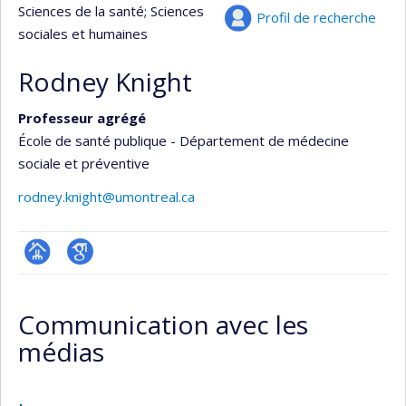
Sciences de la santé
; Sciences
Profil de recherche
sociales et humaines
Rodney Knight
Professeur agrégé
École de santé publique - Département de médecine
sociale et préventive
rodney.knight@umontreal.ca
Page
Google
professionnelle
Scholar
Communication avec les
(faculté,département,école)
médias