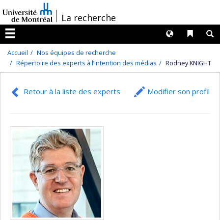
Passer
/
La recherche
au
contenu
Langues
Liens 
R
Menu
Accueil
Nos équipes de recherche
Répertoire des experts à l’intention des médias
Rodney KNIGHT
Retour à la liste des experts
Modifier son profil