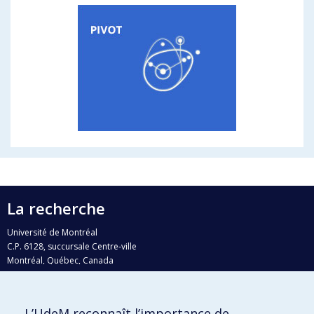
La recherche
Université de Montréal
C.P. 6128, succursale Centre-ville
Montréal, Québec, Canada
H3C 3J7
Courriel:
recherche@umontreal.ca
L’UdeM reconnaît l’importance de