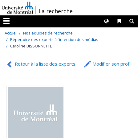
Passer
/
La recherche
au
contenu
Langues
Liens 
R
Menu
Accueil
Nos équipes de recherche
Répertoire des experts à l’intention des médias
Caroline BISSONNETTE
Retour à la liste des experts
Modifier son profil