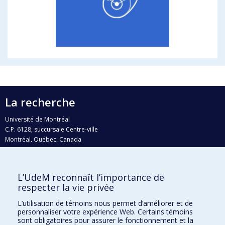
La recherche
Université de Montréal
C.P. 6128, succursale Centre-ville
Montréal, Québec, Canada
H3C 3J7
Courriel:
recherche@umontreal.ca
L’UdeM reconnaît l’importance de
Qui fait quoi?
respecter la vie privée
Nous trouver
L’utilisation de témoins nous permet d’améliorer et de
personnaliser votre expérience Web. Certains témoins
Plan du site
sont obligatoires pour assurer le fonctionnement et la