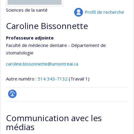
Sciences de la santé
Profil de recherche
Caroline Bissonnette
Professeure adjointe
Faculté de médecine dentaire - Département de
stomatologie
caroline.bissonnette@umontreal.ca
Autre numéro :
514 343-7132
(Travail 1)
Page
professionnelle
Communication avec les
(faculté,département,école)
médias