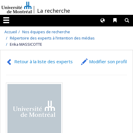
Passer
/
La recherche
au
contenu
Langues
Liens 
R
Menu
Accueil
Nos équipes de recherche
Répertoire des experts à l’intention des médias
Erika MASSICOTTE
Retour à la liste des experts
Modifier son profil