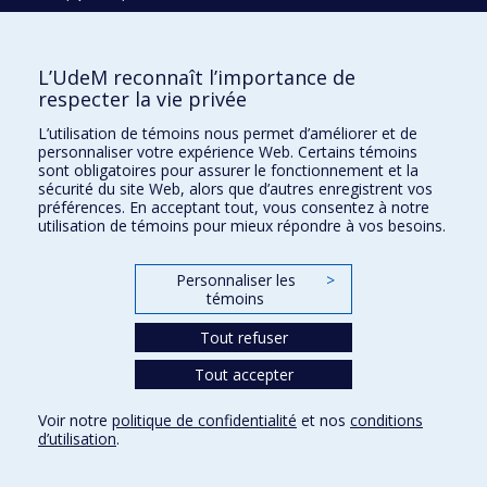
H3C 3J7
Courriel:
recherche@umontreal.ca
L’UdeM reconnaît l’importance de
respecter la vie privée
Qui fait quoi?
Nous trouver
L’utilisation de témoins nous permet d’améliorer et de
personnaliser votre expérience Web. Certains témoins
Plan du site
sont obligatoires pour assurer le fonctionnement et la
sécurité du site Web, alors que d’autres enregistrent vos
Accessibilité
préférences. En acceptant tout, vous consentez à notre
utilisation de témoins pour mieux répondre à vos besoins.
Personnaliser les
>
témoins
Tout refuser
Tout accepter
Confidentialité
Voir notre
politique de confidentialité
et nos
conditions
Conditions d’utilisation
d’utilisation
.
Paramètres des témoins
Université de