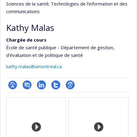
Sciences de la santé
; Technologies de l’information et des
communications
Kathy Malas
Chargée de cours
École de santé publique - Département de gestion,
d’évaluation et de politique de santé
kathy.malas@umontreal.ca
Page
PubMed
LinkedIn
Compte
Google
Médias
professionnelle
Twitter
Scholar
(faculté,département,école)