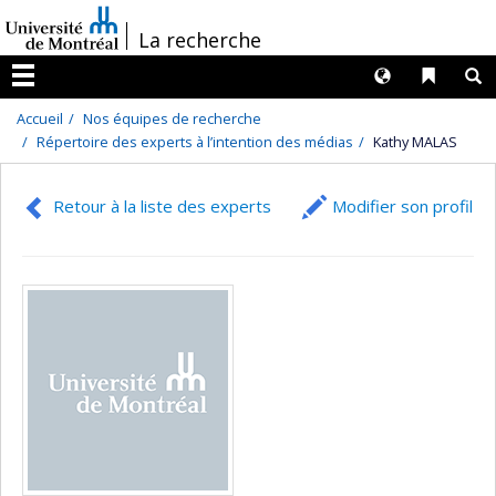
Passer
/
La recherche
au
contenu
Langues
Liens 
R
Menu
Accueil
Nos équipes de recherche
Répertoire des experts à l’intention des médias
Kathy MALAS
Retour à la liste des experts
Modifier son profil