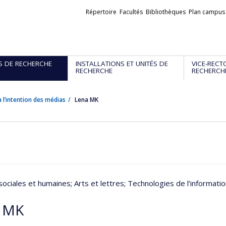
Liens
Répertoire
Facultés
Bibliothèques
Plan campus
externes
S DE RECHERCHE
INSTALLATIONS ET UNITÉS DE
VICE-RECT
RECHERCHE
RECHERCH
 l’intention des médias
Lena MK
sociales et humaines
; Arts et lettres
; Technologies de l’informat
 MK