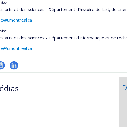
nte
es arts et des sciences - Département d’histoire de l’art, de cin
use@umontreal.ca
nte
es arts et des sciences - Département d'informatique et de rech
use@umontreal.ca
V
LinkedIn
onnelle
édias
D
,département,école)