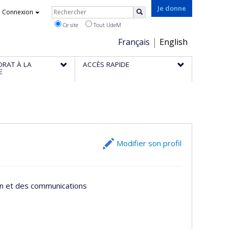
Rechercher
Je donne
Connexion
Rechercher
Ce site
Tout UdeM
Choix
Français
English
de
ORAT À LA
ACCÈS RAPIDE
la
E
langue
Modifier son profil
ion et des communications