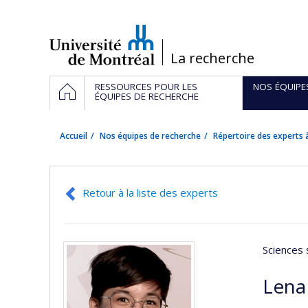
Passer
au
contenu
/
La recherche
Navigation
ACCUEIL
RESSOURCES POUR LES
NOS ÉQUIPE
principale
ÉQUIPES DE RECHERCHE
Accueil
Nos équipes de recherche
Répertoire des experts à
Retour à la liste des experts
Sciences 
Lena