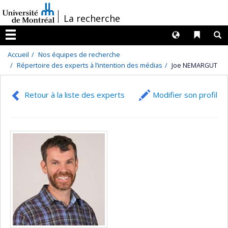
Passer
/
La recherche
au
contenu
Langues
Liens 
R
Menu
Accueil
Nos équipes de recherche
Répertoire des experts à l’intention des médias
Joe NEMARGUT
Retour à la liste des experts
Modifier son profil