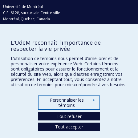
Université de Montréal
C.P. 6128, succursale Centre-ville
Montréal, Québec, Canada
H3C 3J7
Courriel:
recherche@umontreal.ca
L’UdeM reconnaît l’importance de
Qui fait quoi?
respecter la vie privée
Nous trouver
L’utilisation de témoins nous permet d’améliorer et de
personnaliser votre expérience Web. Certains témoins
Plan du site
sont obligatoires pour assurer le fonctionnement et la
sécurité du site Web, alors que d’autres enregistrent vos
Accessibilité
préférences. En acceptant tout, vous consentez à notre
utilisation de témoins pour mieux répondre à vos besoins.
Personnaliser les
>
témoins
Tout refuser
Tout accepter
Confidentialité