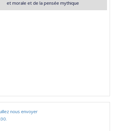
et morale et de la pensée mythique
uillez nous envoyer
30.