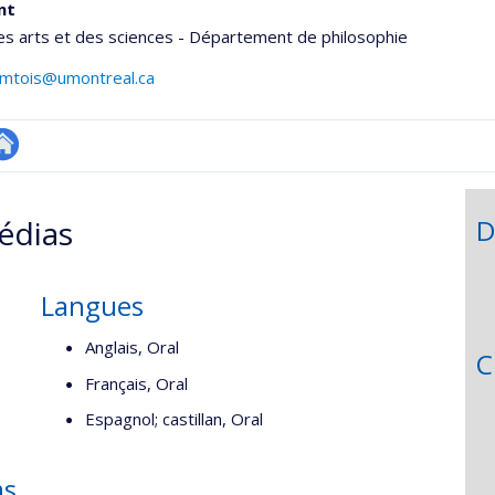
nt
es arts et des sciences - Département de philosophie
comtois@umontreal.ca
utre
onnelle
te
édias
D
,département,école)
eb
Langues
Anglais, Oral
C
Français, Oral
Espagnol; castillan, Oral
as