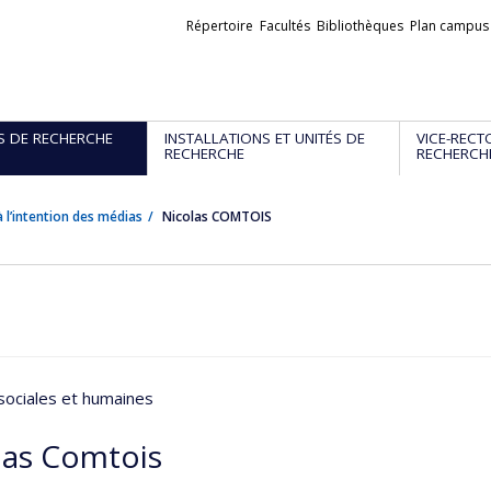
Liens
Répertoire
Facultés
Bibliothèques
Plan campus
externes
S DE RECHERCHE
INSTALLATIONS ET UNITÉS DE
VICE-RECT
RECHERCHE
RECHERCH
 l’intention des médias
Nicolas COMTOIS
sociales et humaines
las Comtois