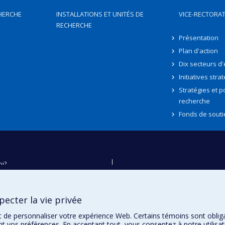
HERCHE
INSTALLATIONS ET UNITÉS DE
VICE-RECTORAT
RECHERCHE
Présentation
Plan d'action
Dix secteurs d
Initiatives stra
Stratégies et po
recherche
Fonds de souti
oi?
ver
e
ecter la vie privée
té
t de personnaliser votre expérience Web. Certains témoins sont oblig
ent vos préférences. En acceptant tout, vous consentez à notre utili