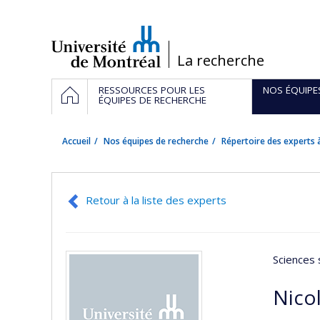
Passer
au
contenu
/
La recherche
Navigation
ACCUEIL
RESSOURCES POUR LES
NOS ÉQUIPE
principale
ÉQUIPES DE RECHERCHE
Accueil
Nos équipes de recherche
Répertoire des experts à
Retour à la liste des experts
Sciences 
Nico