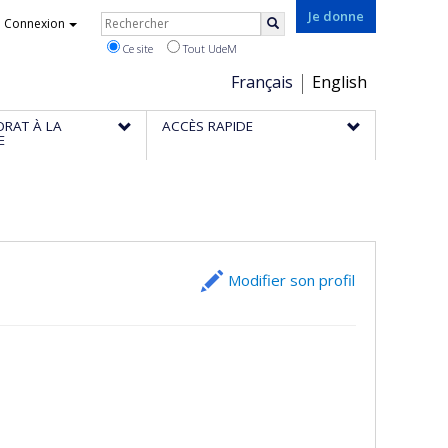
Rechercher
Je donne
Connexion
Rechercher
Ce site
Tout UdeM
Choix
Français
English
de
ORAT À LA
ACCÈS RAPIDE
la
E
langue
Modifier son profil