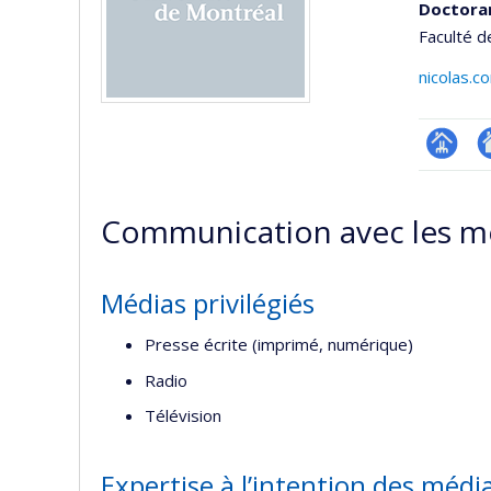
Doctora
Faculté d
nicolas.
Page
A
professi
si
Communication avec les m
(faculté
w
Médias privilégiés
Presse écrite (imprimé, numérique)
Radio
Télévision
Expertise à l’intention des médi