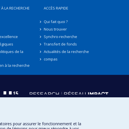
 À LA RECHERCHE
ACCÈS RAPIDE
Qui fait quoi ?
Nous trouver
'excellence
Synchro-recherche
tégiques
Transfert de fonds
litiques de la
Actualités de la recherche
compas
en à la recherche
atoires pour assurer le fonctionnement et la
sation de témoins pour mieux répondre à vos