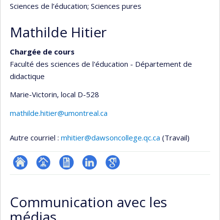
Sciences de l’éducation
; Sciences pures
Mathilde Hitier
Chargée de cours
Faculté des sciences de l'éducation - Département de
didactique
Marie-Victorin
, local D-528
mathilde.hitier@umontreal.ca
Autre courriel :
mhitier@dawsoncollege.qc.ca
(Travail)
ResearchGate
Page
CV
LinkedIn
Google
professionnelle
Scholar
Communication avec les
(faculté,département,école)
médias