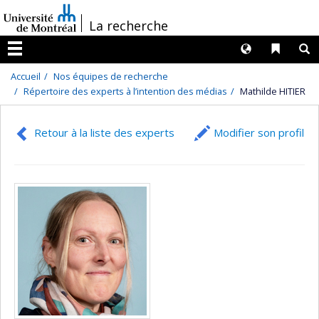
Passer
/
La recherche
au
contenu
Langues
Liens 
R
Menu
Accueil
Nos équipes de recherche
Répertoire des experts à l’intention des médias
Mathilde HITIER
Retour à la liste des experts
Modifier son profil