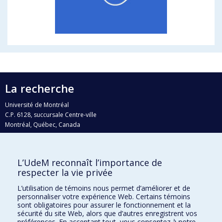
La recherche
Université de Montréal
C.P. 6128, succursale Centre-ville
Montréal, Québec, Canada
H3C 3J7
Courriel:
recherche@umontreal.ca
L’UdeM reconnaît l’importance de
Qui fait quoi?
respecter la vie privée
Nous trouver
L’utilisation de témoins nous permet d’améliorer et de
personnaliser votre expérience Web. Certains témoins
Plan du site
sont obligatoires pour assurer le fonctionnement et la
sécurité du site Web, alors que d’autres enregistrent vos
Accessibilité
préférences. En acceptant tout, vous consentez à notre