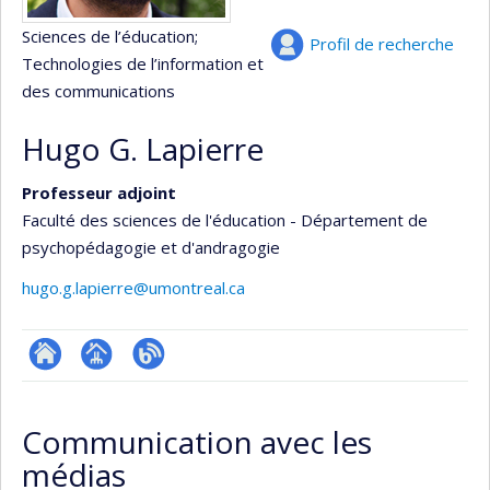
Sciences de l’éducation
;
Profil de recherche
Technologies de l’information et
des communications
Hugo G. Lapierre
Professeur adjoint
Faculté des sciences de l'éducation - Département de
psychopédagogie et d'andragogie
hugo.g.lapierre@umontreal.ca
ResearchGate
Page
Blogue
professionnelle
Communication avec les
(faculté,département,école)
médias