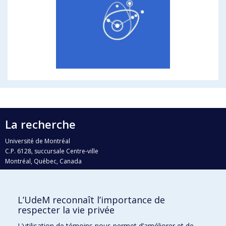
La recherche
Université de Montréal
C.P. 6128, succursale Centre-ville
Montréal, Québec, Canada
H3C 3J7
Courriel:
recherche@umontreal.ca
L’UdeM reconnaît l’importance de
Qui fait quoi?
respecter la vie privée
Nous trouver
L’utilisation de témoins nous permet d’améliorer et de