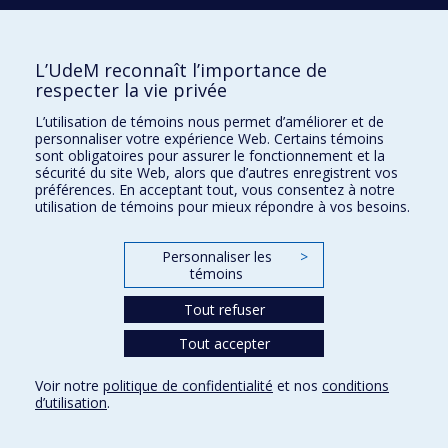
H3C 3J7
Courriel:
recherche@umontreal.ca
L’UdeM reconnaît l’importance de
respecter la vie privée
Qui fait quoi?
Nous trouver
L’utilisation de témoins nous permet d’améliorer et de
personnaliser votre expérience Web. Certains témoins
Plan du site
sont obligatoires pour assurer le fonctionnement et la
sécurité du site Web, alors que d’autres enregistrent vos
Accessibilité
préférences. En acceptant tout, vous consentez à notre
utilisation de témoins pour mieux répondre à vos besoins.
Personnaliser les
>
témoins
Tout refuser
Tout accepter
Confidentialité
Voir notre
politique de confidentialité
et nos
conditions
Conditions d’utilisation
d’utilisation
.
Paramètres des témoins
Université de