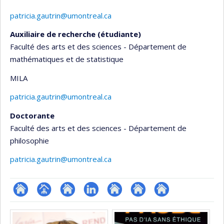
patricia.gautrin@umontreal.ca
Auxiliaire de recherche (étudiante)
Faculté des arts et des sciences - Département de
mathématiques et de statistique
MILA
patricia.gautrin@umontreal.ca
Doctorante
Faculté des arts et des sciences - Département de
philosophie
patricia.gautrin@umontreal.ca
ResearchGate
Page
Site
LinkedIn
Autre
Autre
Autre
Médias
professionnelle
web
site
site
site