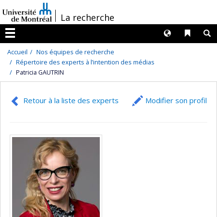
Passer
/
La recherche
au
contenu
Langues
Liens 
R
Menu
Accueil
Nos équipes de recherche
Répertoire des experts à l’intention des médias
Patricia GAUTRIN
Retour à la liste des experts
Modifier son profil