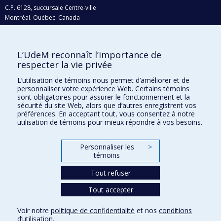
C.P. 6128, succursale Centre-ville
Montréal, Québec, Canada
H3C 3J7
Courriel:
recherche@umontreal.ca
L’UdeM reconnaît l’importance de
Qui fait quoi?
respecter la vie privée
Nous trouver
L’utilisation de témoins nous permet d’améliorer et de
personnaliser votre expérience Web. Certains témoins
Plan du site
sont obligatoires pour assurer le fonctionnement et la
sécurité du site Web, alors que d’autres enregistrent vos
Accessibilité
préférences. En acceptant tout, vous consentez à notre
utilisation de témoins pour mieux répondre à vos besoins.
Personnaliser les
>
témoins
Tout refuser
Tout accepter
Confidentialité
Voir notre
politique de confidentialité
et nos
conditions
Conditions d’utilisation
d’utilisation
.