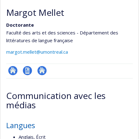
Margot Mellet
Doctorante
Faculté des arts et des sciences - Département des
littératures de langue française
margot.mellet@umontreal.ca
ResearchGate
CV
Autre
site
Communication avec les
web
médias
Langues
Anglais, Écrit