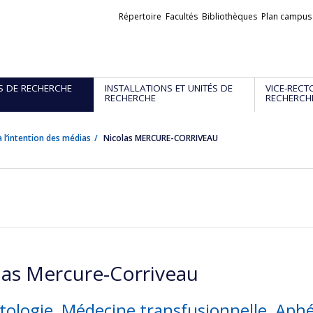
Liens
Répertoire
Facultés
Bibliothèques
Plan campus
externes
S DE RECHERCHE
INSTALLATIONS ET UNITÉS DE
VICE-RECT
RECHERCHE
RECHERCH
 l’intention des médias
Nicolas MERCURE-CORRIVEAU
las Mercure-Corriveau
ologie, Médecine transfusionnelle, Aph