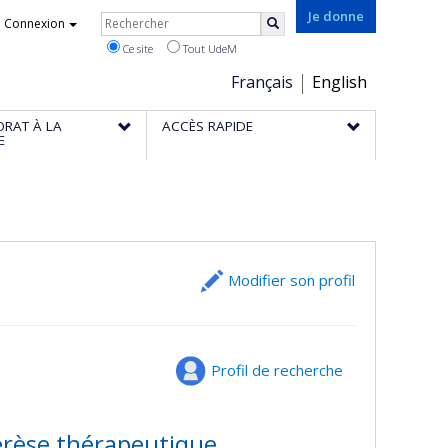
Rechercher
Je donne
Connexion
Rechercher
Ce site
Tout UdeM
Choix
Français
English
de
ORAT À LA
ACCÈS RAPIDE
la
E
langue
Modifier son profil
Profil de recherche
érèse thérapeutique