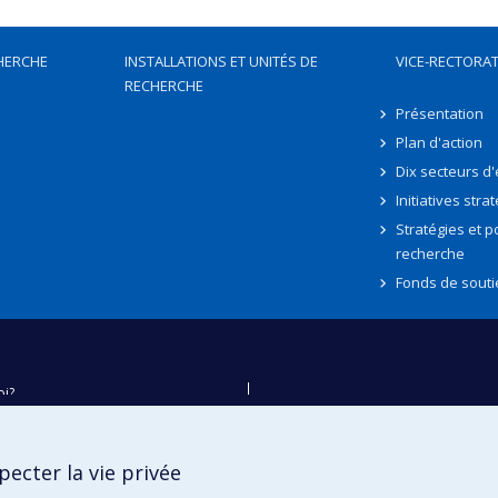
HERCHE
INSTALLATIONS ET UNITÉS DE
VICE-RECTORAT
RECHERCHE
Présentation
Plan d'action
Dix secteurs d
Initiatives stra
Stratégies et po
recherche
Fonds de souti
oi?
ver
e
ecter la vie privée