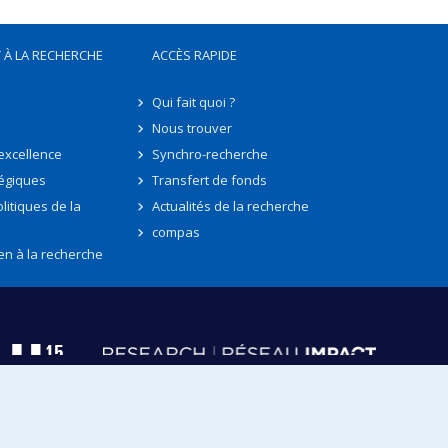
 À LA RECHERCHE
ACCÈS RAPIDE
Qui fait quoi ?
Nous trouver
'excellence
Synchro-recherche
tégiques
Transfert de fonds
litiques de la
Actualités de la recherche
compas
en à la recherche