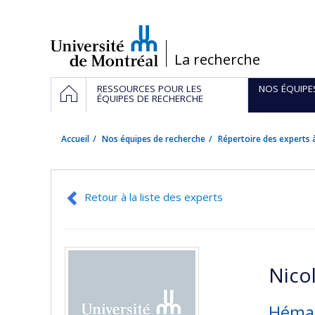
Passer
au
contenu
/
La recherche
Navigation
ACCUEIL
RESSOURCES POUR LES
NOS ÉQUIPE
principale
ÉQUIPES DE RECHERCHE
Accueil
Nos équipes de recherche
Répertoire des experts à
Retour à la liste des experts
Nico
Hémat