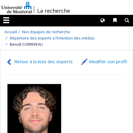
Passer
/
La recherche
au
contenu
Langues
Liens 
R
Menu
Accueil
Nos équipes de recherche
Répertoire des experts à l’intention des médias
Benoît CORRIVEAU
Retour à la liste des experts
Modifier son profil