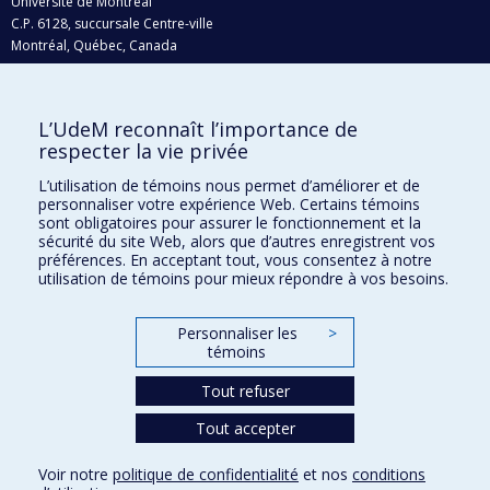
Université de Montréal
C.P. 6128, succursale Centre-ville
Montréal, Québec, Canada
H3C 3J7
Courriel:
recherche@umontreal.ca
L’UdeM reconnaît l’importance de
Qui fait quoi?
respecter la vie privée
Nous trouver
L’utilisation de témoins nous permet d’améliorer et de
personnaliser votre expérience Web. Certains témoins
Plan du site
sont obligatoires pour assurer le fonctionnement et la
sécurité du site Web, alors que d’autres enregistrent vos
Accessibilité
préférences. En acceptant tout, vous consentez à notre
utilisation de témoins pour mieux répondre à vos besoins.
Personnaliser les
>
témoins
Tout refuser
Tout accepter
Confidentialité
Voir notre
politique de confidentialité
et nos
conditions
Conditions d’utilisation