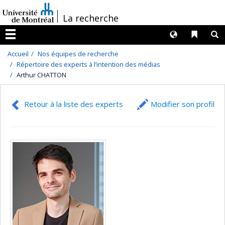
Passer
/
La recherche
au
contenu
Langues
Liens 
R
Menu
Accueil
Nos équipes de recherche
Répertoire des experts à l’intention des médias
Arthur CHATTON
Retour à la liste des experts
Modifier son profil