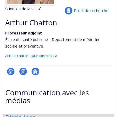
Sciences de la santé
Profil de recherche
Arthur Chatton
Professeur adjoint
École de santé publique - Département de médecine
sociale et préventive
arthur.chatton@umontreal.ca
Page
Google
Autre
professionnelle
Scholar
site
Communication avec les
(faculté,département,école)
web
médias