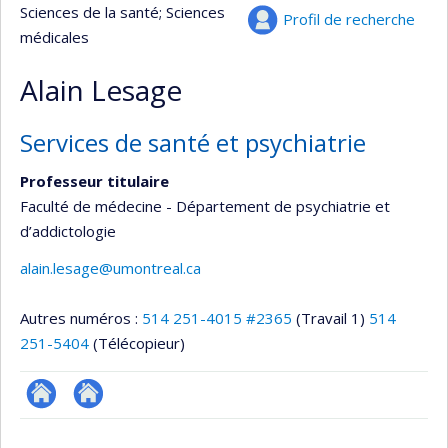
Sciences de la santé
; Sciences
Profil de recherche
médicales
Alain Lesage
Services de santé et psychiatrie
Professeur titulaire
Faculté de médecine - Département de psychiatrie et
d’addictologie
alain.lesage@umontreal.ca
Autres numéros :
514 251-4015 #2365
(Travail 1)
514
251-5404
(Télécopieur)
ResearchGate
Site
web