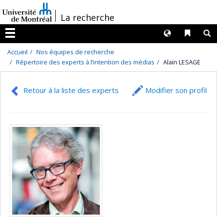
Passer
/
La recherche
au
contenu
Langues
Liens 
R
Menu
Accueil
Nos équipes de recherche
Répertoire des experts à l’intention des médias
Alain LESAGE
Retour à la liste des experts
Modifier son profil