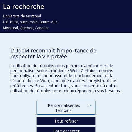
La recherche
Université de Montréal
C.P. 6128, succursale Centre-ville
Montréal, Québec, Canada
H3C 3J7
Courriel:
recherche@umontreal.ca
L’UdeM reconnaît l’importance de
Qui fait quoi?
respecter la vie privée
Nous trouver
L’utilisation de témoins nous permet d’améliorer et de
personnaliser votre expérience Web. Certains témoins
Plan du site
sont obligatoires pour assurer le fonctionnement et la
sécurité du site Web, alors que d’autres enregistrent vos
Accessibilité
préférences. En acceptant tout, vous consentez à notre
utilisation de témoins pour mieux répondre à vos besoins.
Personnaliser les
>
témoins
Tout refuser
Tout accepter