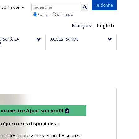
Rechercher
Je donne
Connexion
Rechercher
Ce site
Tout UdeM
Choix
Français
English
de
ORAT À LA
ACCÈS RAPIDE
la
E
langue
 ou mettre à jour son profil
répertoires disponibles :
ire des professeurs et professeures