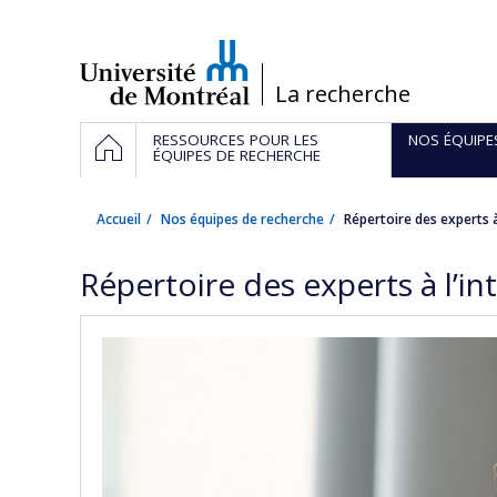
Passer
au
contenu
/
La recherche
Navigation
ACCUEIL
RESSOURCES POUR LES
NOS ÉQUIPE
principale
ÉQUIPES DE RECHERCHE
Accueil
Nos équipes de recherche
Répertoire des experts à
Répertoire des experts à l’i