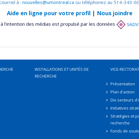
courriel à :
nouvelles@umontreal.ca
ou téléphonez au 514-343-60
Aide en ligne pour votre profil
|
Nous joindre
à l’intention des médias est propulsé par les données
SADV
HERCHE
INSTALLATIONS ET UNITÉS DE
VICE-RECTORAT
RECHERCHE
Présentation
Plan d'action
Dix secteurs d
Initiatives stra
Stratégies et po
recherche
Fonds de souti