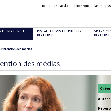
Liens
Répertoire
Facultés
Bibliothèques
Plan campus
externes
S DE RECHERCHE
INSTALLATIONS ET UNITÉS DE
VICE-RECT
RECHERCHE
RECHERCH
 l’intention des médias
ntention des médias
Créer
Autres 
Réperto