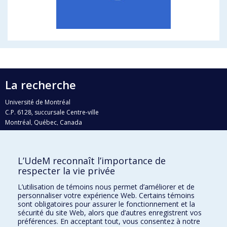
La recherche
Université de Montréal
C.P. 6128, succursale Centre-ville
Montréal, Québec, Canada
H3C 3J7
Courriel:
recherche@umontreal.ca
L’UdeM reconnaît l’importance de
Qui fait quoi?
respecter la vie privée
Nous trouver
L’utilisation de témoins nous permet d’améliorer et de
personnaliser votre expérience Web. Certains témoins
Plan du site
sont obligatoires pour assurer le fonctionnement et la
sécurité du site Web, alors que d’autres enregistrent vos
Accessibilité
préférences. En acceptant tout, vous consentez à notre