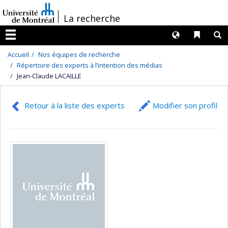
Passer
/
La recherche
au
contenu
Langues
Liens 
R
Menu
Accueil
Nos équipes de recherche
Répertoire des experts à l’intention des médias
Jean-Claude LACAILLE
Retour à la liste des experts
Modifier son profil