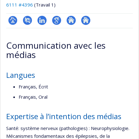
6111 #4396
(Travail 1)
Page
PubMed
LinkedIn
Google
Autre
Autre
professionnelle
Scholar
site
site
Communication avec les
(faculté,département,école)
web
web
médias
Langues
Français, Écrit
Français, Oral
Expertise à l’intention des médias
Santé: système nerveux (pathologies) : Neurophysiologie.
Mécanismes fondamentaux des épilepsies, de la