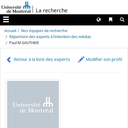
Passer
/
La recherche
au
contenu
Langues
Liens 
R
Menu
Accueil
Nos équipes de recherche
Répertoire des experts à l’intention des médias
Paul M GAUTHIER
Retour à la liste des experts
Modifier son profil