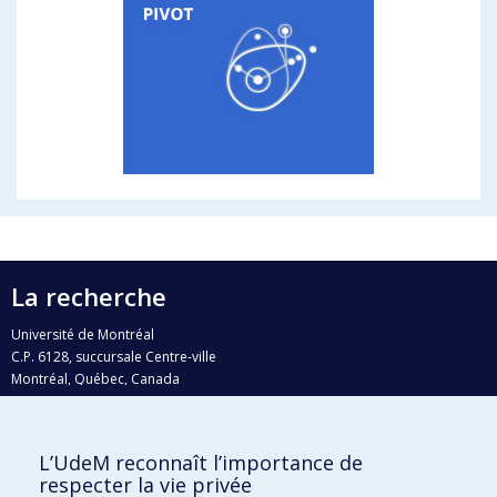
La recherche
Université de Montréal
C.P. 6128, succursale Centre-ville
Montréal, Québec, Canada
H3C 3J7
Courriel:
recherche@umontreal.ca
L’UdeM reconnaît l’importance de
Qui fait quoi?
respecter la vie privée