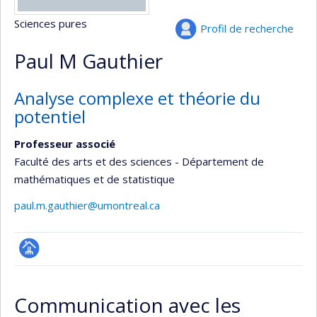
Sciences pures
Profil de recherche
Paul M Gauthier
Analyse complexe et théorie du
potentiel
Professeur associé
Faculté des arts et des sciences - Département de
mathématiques et de statistique
paul.m.gauthier@umontreal.ca
Page
professionnelle
Communication avec les
(faculté,département,école)