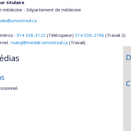
ur titulaire
de médecine - Département de médecine
.malo@umontreal.ca
uméros :
514 338-3123
(Télécopieur)
514 338-2796
(Travail 2)
riel :
malojl@meddir.umontreal.ca
(Travail)
édias
D
as
C
ssionnel.