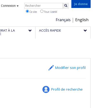
Rechercher
Je donne
Connexion
Rechercher
Ce site
Tout UdeM
Choix
Français
English
de
ORAT À LA
ACCÈS RAPIDE
la
E
langue
Modifier son profil
Profil de recherche