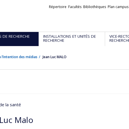
Liens
Répertoire
Facultés
Bibliothèques
Plan campus
externes
S DE RECHERCHE
INSTALLATIONS ET UNITÉS DE
VICE-RECT
RECHERCHE
RECHERCH
 l’intention des médias
Jean Luc MALO
de la santé
 Luc Malo