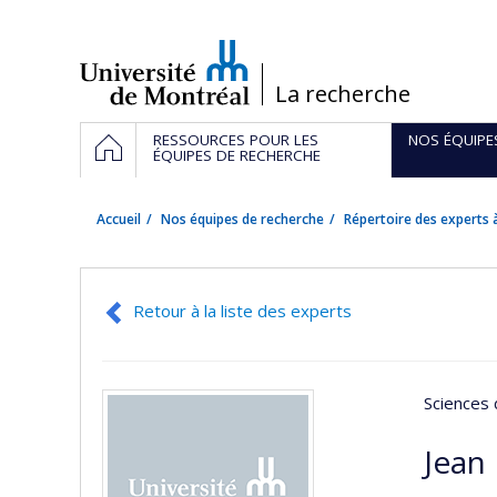
Passer
au
contenu
/
La recherche
Navigation
ACCUEIL
RESSOURCES POUR LES
NOS ÉQUIPE
principale
ÉQUIPES DE RECHERCHE
Accueil
Nos équipes de recherche
Répertoire des experts à
Retour à la liste des experts
Sciences 
Jean