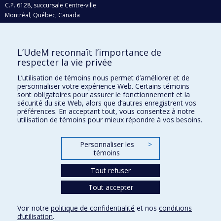
C.P. 6128, succursale Centre-ville
Montréal, Québec, Canada
H3C 3J7
Courriel:
recherche@umontreal.ca
L’UdeM reconnaît l’importance de
Qui fait quoi?
respecter la vie privée
Nous trouver
L’utilisation de témoins nous permet d’améliorer et de
personnaliser votre expérience Web. Certains témoins
Plan du site
sont obligatoires pour assurer le fonctionnement et la
sécurité du site Web, alors que d’autres enregistrent vos
Accessibilité
préférences. En acceptant tout, vous consentez à notre
utilisation de témoins pour mieux répondre à vos besoins.
Personnaliser les
>
témoins
Tout refuser
Tout accepter
Confidentialité
Voir notre
politique de confidentialité
et nos
conditions
Conditions d’utilisation
d’utilisation
.