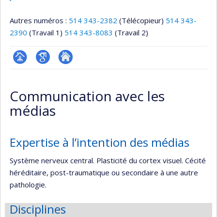
Autres numéros :
514 343-2382
(Télécopieur)
514 343-
2390
(Travail 1)
514 343-8083
(Travail 2)
Page
Google
Autre
professionnelle
Scholar
site
Communication avec les
(faculté,département,école)
web
médias
Expertise à l’intention des médias
Système nerveux central. Plasticité du cortex visuel. Cécité
héréditaire, post-traumatique ou secondaire à une autre
pathologie.
Disciplines