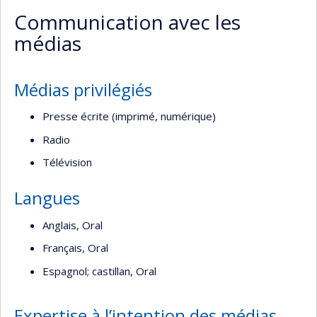
professionnelle
site
Communication avec les
(faculté,département,école)
web
médias
Médias privilégiés
Presse écrite (imprimé, numérique)
Radio
Télévision
Langues
Anglais, Oral
Français, Oral
Espagnol; castillan, Oral
Expertise à l’intention des médias