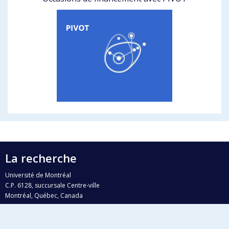
La recherche
Université de Montréal
C.P. 6128, succursale Centre-ville
Montréal, Québec, Canada
H3C 3J7
Courriel:
recherche@umontreal.ca