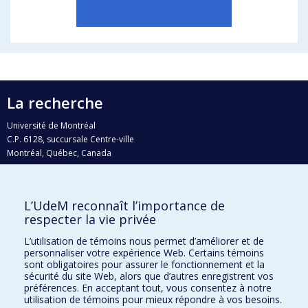
La recherche
Université de Montréal
C.P. 6128, succursale Centre-ville
Montréal, Québec, Canada
H3C 3J7
Courriel:
recherche@umontreal.ca
L’UdeM reconnaît l’importance de
Qui fait quoi?
respecter la vie privée
Nous trouver
L’utilisation de témoins nous permet d’améliorer et de
personnaliser votre expérience Web. Certains témoins
Plan du site
sont obligatoires pour assurer le fonctionnement et la
sécurité du site Web, alors que d’autres enregistrent vos
Accessibilité
préférences. En acceptant tout, vous consentez à notre
utilisation de témoins pour mieux répondre à vos besoins.