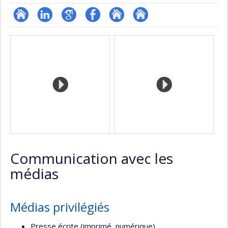
ResearchGate
LinkedIn
Google
Profil
Autre
Autre
Médias
Scholar
Facebook
site
site
web
web
Communication avec les
médias
Médias privilégiés
Presse écrite (imprimé, numérique)