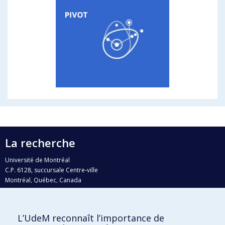
La recherche
Université de Montréal
C.P. 6128, succursale Centre-ville
Montréal, Québec, Canada
H3C 3J7
Courriel:
recherche@umontreal.ca
L’UdeM reconnaît l’importance de