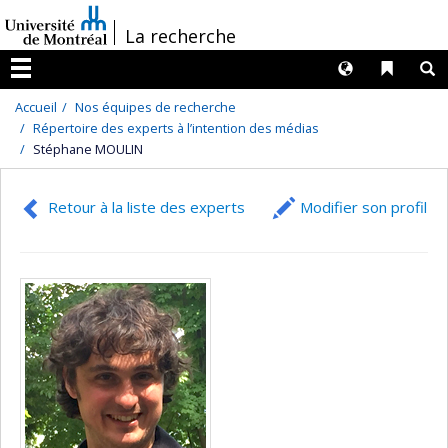
Passer
/
La recherche
au
contenu
Langues
Liens 
R
Menu
Accueil
Nos équipes de recherche
Répertoire des experts à l’intention des médias
Stéphane MOULIN
Retour à la liste des experts
Modifier son profil