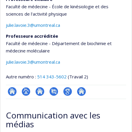
Faculté de médecine - École de kinésiologie et des
sciences de l'activité physique
julie.lavoie.3@umontreal.ca
Professeure accréditée
Faculté de médecine - Département de biochimie et
médecine moléculaire
julie.lavoie.3@umontreal.ca
Autre numéro :
514 343-5602
(Travail 2)
ResearchGate
Page
Site
PubMed
Google
Autre
professionnelle
web
Scholar
site
Communication avec les
(faculté,département,école)
de
web
médias
l’unité
de