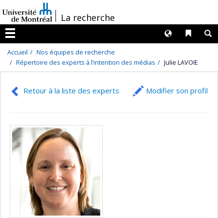
Passer
/
La recherche
au
contenu
Langues
Liens 
R
Menu
Accueil
Nos équipes de recherche
Répertoire des experts à l’intention des médias
Julie LAVOIE
Retour à la liste des experts
Modifier son profil