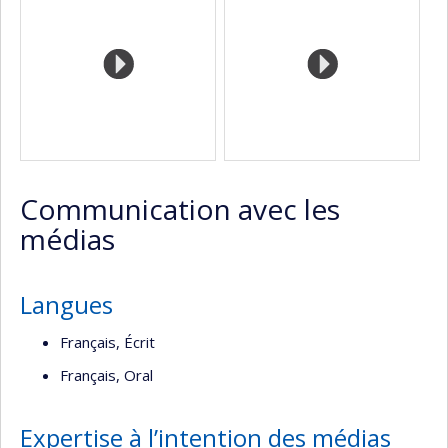
(faculté,département,école)
de
web
l’unité
de
recherche
Communication avec les
médias
Langues
Français, Écrit
Français, Oral
Expertise à l’intention des médias