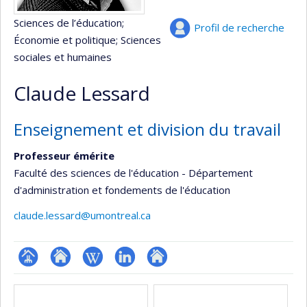
Sciences de l’éducation
;
Profil de recherche
Économie et politique
; Sciences
sociales et humaines
Claude Lessard
Enseignement et division du travail
Professeur émérite
Faculté des sciences de l'éducation - Département
d'administration et fondements de l'éducation
claude.lessard@umontreal.ca
Page
Site
Wiki
LinkedIn
Autre
Médias
professionnelle
web
site