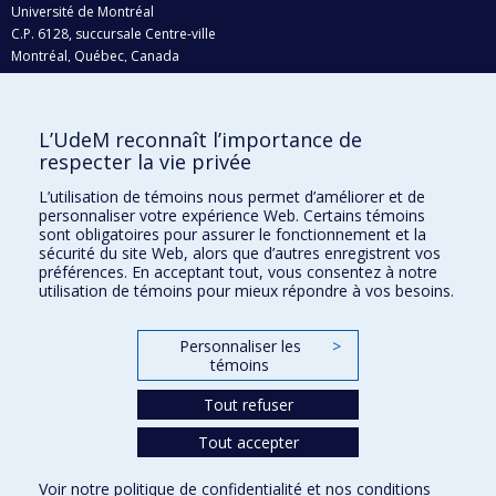
Université de Montréal
C.P. 6128, succursale Centre-ville
Montréal, Québec, Canada
H3C 3J7
Courriel:
recherche@umontreal.ca
L’UdeM reconnaît l’importance de
respecter la vie privée
Qui fait quoi?
Nous trouver
L’utilisation de témoins nous permet d’améliorer et de
personnaliser votre expérience Web. Certains témoins
Plan du site
sont obligatoires pour assurer le fonctionnement et la
sécurité du site Web, alors que d’autres enregistrent vos
Accessibilité
préférences. En acceptant tout, vous consentez à notre
utilisation de témoins pour mieux répondre à vos besoins.
Personnaliser les
>
témoins
Tout refuser
Tout accepter
Confidentialité
Voir notre
politique de confidentialité
et nos
conditions