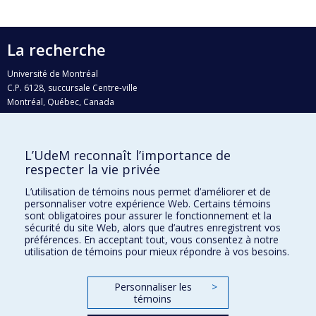
La recherche
Université de Montréal
C.P. 6128, succursale Centre-ville
Montréal, Québec, Canada
H3C 3J7
Courriel:
recherche@umontreal.ca
L’UdeM reconnaît l’importance de
Qui fait quoi?
respecter la vie privée
Nous trouver
L’utilisation de témoins nous permet d’améliorer et de
personnaliser votre expérience Web. Certains témoins
Plan du site
sont obligatoires pour assurer le fonctionnement et la
sécurité du site Web, alors que d’autres enregistrent vos
Accessibilité
préférences. En acceptant tout, vous consentez à notre
utilisation de témoins pour mieux répondre à vos besoins.
Personnaliser les
>
témoins