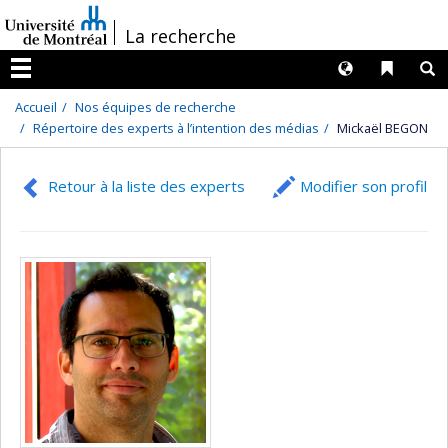
Passer
/
La recherche
au
contenu
Langues
Liens 
R
Menu
Accueil
Nos équipes de recherche
Répertoire des experts à l’intention des médias
Mickaël BEGON
Retour à la liste des experts
Modifier son profil