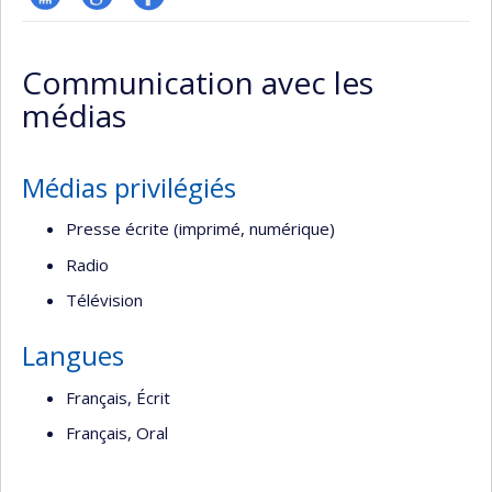
Page
Google
Profil
professionnelle
Scholar
Facebook
Communication avec les
(faculté,département,école)
médias
Médias privilégiés
Presse écrite (imprimé, numérique)
Radio
Télévision
Langues
Français, Écrit
Français, Oral