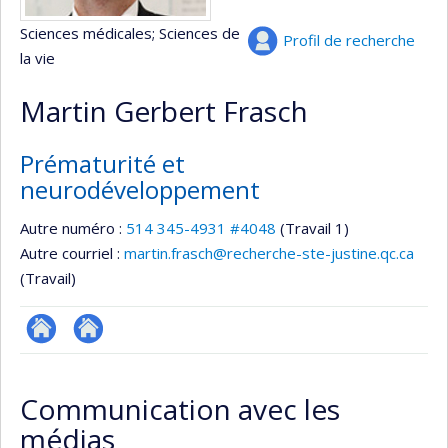
Sciences médicales
; Sciences de
Profil de recherche
la vie
Martin Gerbert Frasch
Prématurité et
neurodéveloppement
Autre numéro :
514 345-4931 #4048
(Travail 1)
Autre courriel :
martin.frasch@recherche-ste-justine.qc.ca
(Travail)
Autre
Autre
site
site
Communication avec les
web
web
médias