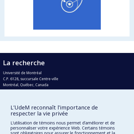
La recherche
Université de Montréal
C.P. 6128, succursale Centre-ville
Montréal, Québec, Canada
H3C 3J7
Courriel:
recherche@umontreal.ca
L’UdeM reconnaît l’importance de
Qui fait quoi?
respecter la vie privée
Nous trouver
L’utilisation de témoins nous permet d’améliorer et de
personnaliser votre expérience Web. Certains témoins
Plan du site
sont obligatoires pour assurer le fonctionnement et la