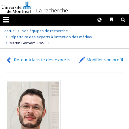
Passer
/
La recherche
au
contenu
Langues
Liens 
R
Menu
Accueil
Nos équipes de recherche
Répertoire des experts à l’intention des médias
Martin Gerbert FRASCH
Retour à la liste des experts
Modifier son profil