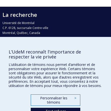
La recherche
Université de Montréal
C.P. 6128, succursale Centre-ville
Montréal, Québec, Canada
H3C 3J7
Courriel:
recherche@umontreal.ca
L’UdeM reconnaît l’importance de
Qui fait quoi?
respecter la vie privée
Nous trouver
L’utilisation de témoins nous permet d’améliorer et de
personnaliser votre expérience Web. Certains témoins
Plan du site
sont obligatoires pour assurer le fonctionnement et la
sécurité du site Web, alors que d’autres enregistrent vos
Accessibilité
préférences. En acceptant tout, vous consentez à notre
utilisation de témoins pour mieux répondre à vos besoins.
Personnaliser les
>
témoins