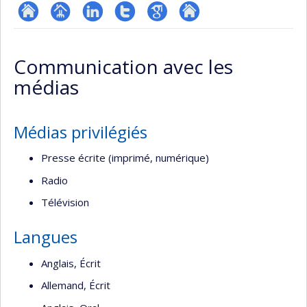
ResearchGate
Page
LinkedIn
Compte
Google
Autre
professionnelle
Twitter
Scholar
site
Communication avec les
(faculté,département,école)
web
médias
Médias privilégiés
Presse écrite (imprimé, numérique)
Radio
Télévision
Langues
Anglais, Écrit
Allemand, Écrit