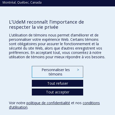
Montréal, Québec, Canada
H3C 3J7
Courriel:
recherche@umontreal.ca
L’UdeM reconnaît l’importance de
Qui fait quoi?
respecter la vie privée
Nous trouver
L’utilisation de témoins nous permet d’améliorer et de
personnaliser votre expérience Web. Certains témoins
Plan du site
sont obligatoires pour assurer le fonctionnement et la
sécurité du site Web, alors que d’autres enregistrent vos
Accessibilité
préférences. En acceptant tout, vous consentez à notre
utilisation de témoins pour mieux répondre à vos besoins.
Personnaliser les
>
témoins
Tout refuser
Tout accepter
Confidentialité
Voir notre
politique de confidentialité
et nos
conditions
Conditions d’utilisation
d’utilisation
.
Paramètres des témoins