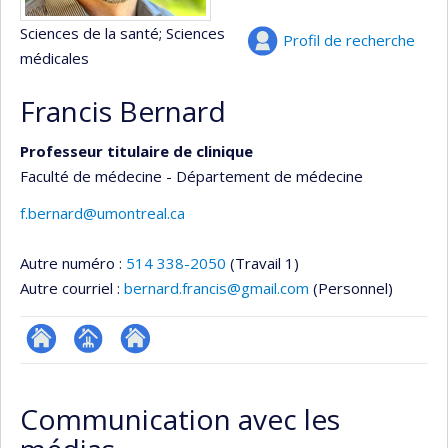
Sciences de la santé
; Sciences
Profil de recherche
médicales
Francis Bernard
Professeur titulaire de clinique
Faculté de médecine - Département de médecine
f.bernard@umontreal.ca
Autre numéro :
514 338-2050
(Travail 1)
Autre courriel :
bernard.francis@gmail.com
(Personnel)
ResearchGate
Page
Site
professionnelle
web
Communication avec les
(faculté,département,école)
de
l’unité