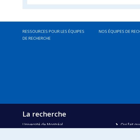
RESSOURCES POUR LES ÉQUIPES
NOS ÉQUIPES DE REC
DE RECHERCHE
La recherche
Université de Montréal
Qui fait qu
C.P. 6128, succursale Centre-ville
Nous trou
Montréal, Québec, Canada