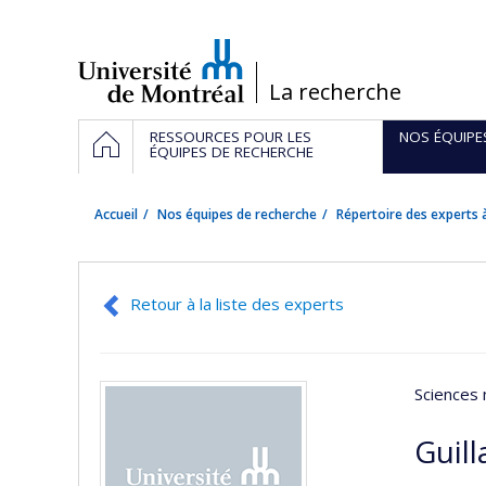
Passer
au
contenu
/
La recherche
Navigation
ACCUEIL
RESSOURCES POUR LES
NOS ÉQUIPE
principale
ÉQUIPES DE RECHERCHE
Accueil
Nos équipes de recherche
Répertoire des experts à
Retour à la liste des experts
Sciences 
Guil