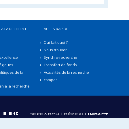
 À LA RECHERCHE
ACCÈS RAPIDE
Qui fait quoi ?
Nous trouver
'excellence
Synchro-recherche
tégiques
Transfert de fonds
litiques de la
Actualités de la recherche
compas
en à la recherche