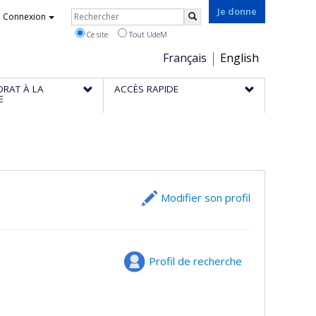
Rechercher
Je donne
Connexion
Rechercher
Ce site
Tout UdeM
Choix
Français
English
de
ORAT À LA
ACCÈS RAPIDE
la
E
langue
Modifier son profil
Profil de recherche