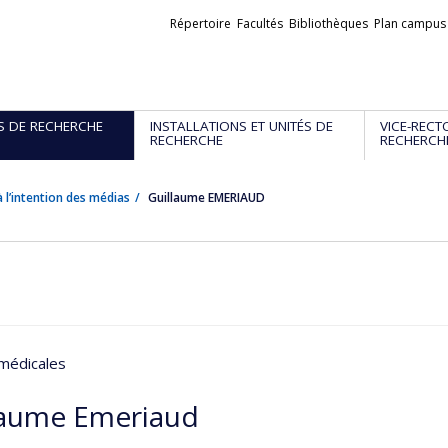
Liens
Répertoire
Facultés
Bibliothèques
Plan campus
externes
S DE RECHERCHE
INSTALLATIONS ET UNITÉS DE
VICE-RECT
RECHERCHE
RECHERCH
 l’intention des médias
Guillaume EMERIAUD
médicales
laume Emeriaud