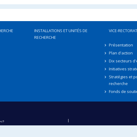
HERCHE
INSTALLATIONS ET UNITÉS DE
VICE-RECTORAT
RECHERCHE
Présentation
Plan d'action
Dix secteurs d
Initiatives stra
Stratégies et po
recherche
Fonds de souti
oi?
ver