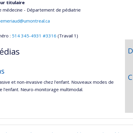
ur titulaire
de médecine - Département de pédiatrie
e.emeriaud@umontreal.ca
méro :
514 345-4931 #3316
(Travail 1)
édias
D
as
C
nvasive et non-invasive chez l'enfant. Nouveaux modes de
 de l'enfant. Neuro-monitorage multimodal.