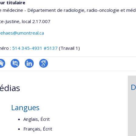
ur titulaire
e médecine - Département de radiologie, radio-oncologie et méd
e-Justine
, local 2.17.007
dehaes@umontreal.ca
méro :
514 345-4931 #5137
(Travail 1)
te
PubMed
LinkedIn
Google
onnelle
eb
Scholar
édias
D
,département,école)
e
unité
e
Langues
echerche
Anglais, Écrit
Français, Écrit