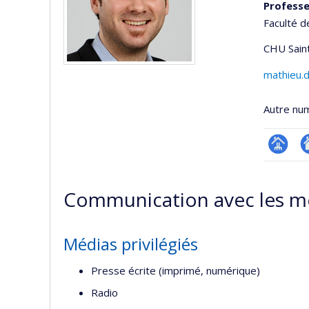
Professe
Faculté d
CHU Saint
mathieu.
Autre nu
Page
Si
professi
w
Communication avec les m
(faculté
d
l’
d
Médias privilégiés
r
Presse écrite (imprimé, numérique)
Radio