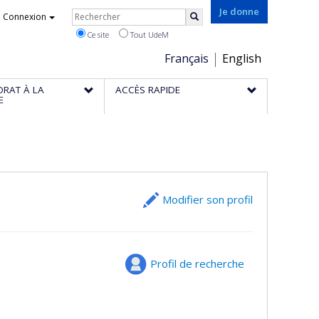
Rechercher
Je donne
Connexion
Rechercher
Ce site
Tout UdeM
Choix
Français
English
de
ORAT À LA
ACCÈS RAPIDE
la
E
langue
Modifier son profil
Profil de recherche