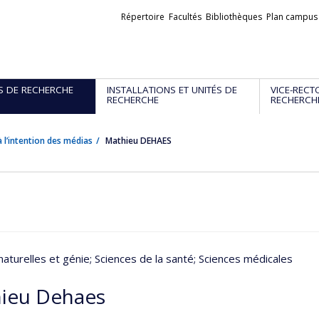
Liens
Répertoire
Facultés
Bibliothèques
Plan campus
externes
S DE RECHERCHE
INSTALLATIONS ET UNITÉS DE
VICE-RECT
RECHERCHE
RECHERCH
 l’intention des médias
Mathieu DEHAES
naturelles et génie
; Sciences de la santé
; Sciences médicales
ieu Dehaes