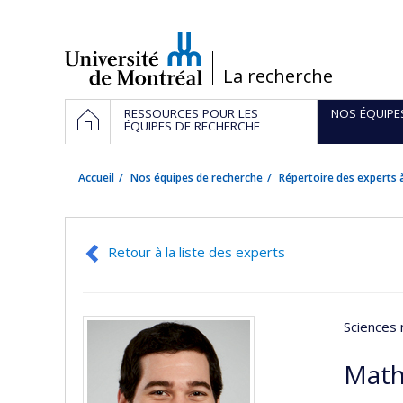
Passer
au
contenu
/
La recherche
Navigation
ACCUEIL
RESSOURCES POUR LES
NOS ÉQUIPE
principale
ÉQUIPES DE RECHERCHE
Accueil
Nos équipes de recherche
Répertoire des experts à
Retour à la liste des experts
Sciences 
Math