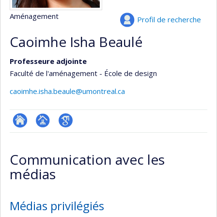
Aménagement
Profil de recherche
Caoimhe Isha Beaulé
Professeure adjointe
Faculté de l'aménagement - École de design
caoimhe.isha.beaule@umontreal.ca
ResearchGate
Page
Google
professionnelle
Scholar
Communication avec les
(faculté,département,école)
médias
Médias privilégiés