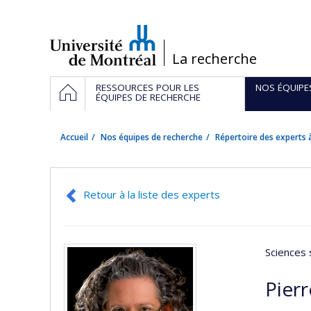
Passer
au
contenu
/
La recherche
Navigation
ACCUEIL
RESSOURCES POUR LES
NOS ÉQUIPE
principale
ÉQUIPES DE RECHERCHE
Accueil
Nos équipes de recherche
Répertoire des experts à
Retour à la liste des experts
Sciences 
Pier