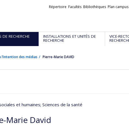
Liens
Répertoire
Facultés
Bibliothèques
Plan campus
externes
S DE RECHERCHE
INSTALLATIONS ET UNITÉS DE
VICE-RECT
RECHERCHE
RECHERCH
 l’intention des médias
Pierre-Marie DAVID
sociales et humaines
; Sciences de la santé
re-Marie David