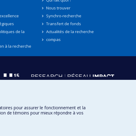
Qui fait quoi ?
Nous trouver
'excellence
Synchro-recherche
tégiques
Transfert de fonds
litiques de la
Actualités de la recherche
compas
en à la recherche
atoires pour assurer le fonctionnement et la
sation de témoins pour mieux répondre à vos