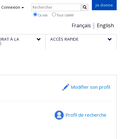
Rechercher
Je donne
Connexion
Rechercher
Ce site
Tout UdeM
Choix
Français
English
de
ORAT À LA
ACCÈS RAPIDE
la
E
langue
Modifier son profil
Profil de recherche