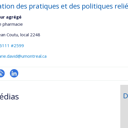
ation des pratiques et des politiques re
eur agrégé
e pharmacie
Jean Coutu
, local 2248
-6111 #2599
arie.david@umontreal.ca
hGate
age
LinkedIn
rofessionnelle
édias
D
faculté,département,école)