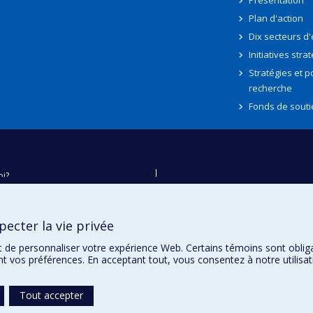
Présentation
Plan d'action
Dix secteurs d
Initiatives stra
Stratégies et po
recherche
Fonds de souti
oi?
ver
e
ecter la vie privée
té
t de personnaliser votre expérience Web. Certains témoins sont oblig
ent vos préférences. En acceptant tout, vous consentez à notre utili
Tout accepter