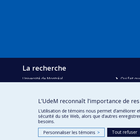
La recherche
Université de Montréal
Qui fait qu
C.P. 6128, succursale Centre-ville
Nous trou
Montréal, Québec, Canada
H3C 3J7
Plan du sit
L’UdeM reconnaît l’importance de resp
Accessibili
Courriel:
recherche@umontreal.ca
L’utilisation de témoins nous permet d’améliorer e
sécurité du site Web, alors que d’autres enregistr
besoins.
Tout refuser
Personnaliser les témoins
>