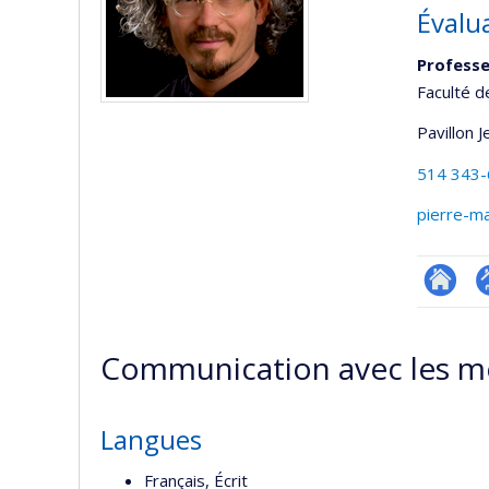
Évalu
Profess
Faculté d
Pavillon 
514 343
pierre-m
Researc
P
p
Communication avec les m
(
Langues
Français, Écrit