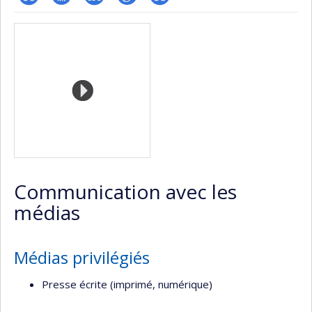
ResearchGate
Page
LinkedIn
Google
Autre
Médias
professionnelle
Scholar
site
(faculté,département,école)
web
Communication avec les
médias
Médias privilégiés
Presse écrite (imprimé, numérique)