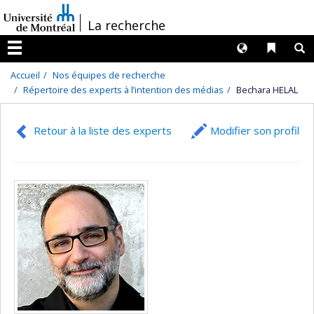
Passer
/
La recherche
au
contenu
Langues
Liens 
R
Menu
Accueil
Nos équipes de recherche
Répertoire des experts à l’intention des médias
Bechara HELAL
Retour à la liste des experts
Modifier son profil