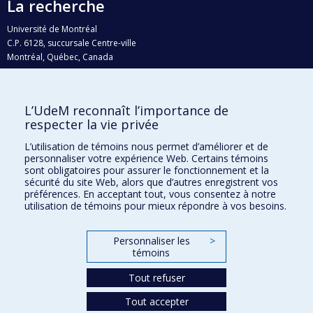
La recherche
Université de Montréal
C.P. 6128, succursale Centre-ville
Montréal, Québec, Canada
H3C 3J7
Courriel:
recherche@umontreal.ca
L’UdeM reconnaît l’importance de
Qui fait quoi?
respecter la vie privée
Nous trouver
L’utilisation de témoins nous permet d’améliorer et de
personnaliser votre expérience Web. Certains témoins
Plan du site
sont obligatoires pour assurer le fonctionnement et la
sécurité du site Web, alors que d’autres enregistrent vos
Accessibilité
préférences. En acceptant tout, vous consentez à notre
utilisation de témoins pour mieux répondre à vos besoins.
Personnaliser les
>
témoins
Tout refuser
Tout accepter