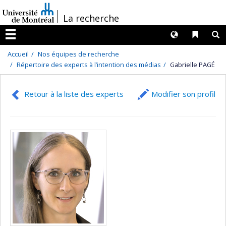
Passer
/
La recherche
au
contenu
Langues
Liens 
R
Menu
Accueil
Nos équipes de recherche
Répertoire des experts à l’intention des médias
Gabrielle PAGÉ
Retour à la liste des experts
Modifier son profil