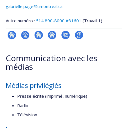
gabrielle.page@umontreal.ca
Autre numéro :
514 890-8000 #31601
(Travail 1)
ResearchGate
Page
Site
Site
PubMed
Google
professionnelle
web
web
Scholar
Communication avec les
(faculté,département,école)
de
de
médias
l’unité
l’unité
de
de
recherche
recherche
Médias privilégiés
Presse écrite (imprimé, numérique)
Radio
Télévision