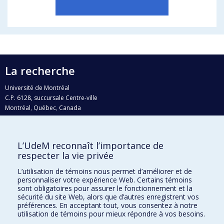
La recherche
Université de Montréal
C.P. 6128, succursale Centre-ville
Montréal, Québec, Canada
H3C 3J7
Courriel:
recherche@umontreal.ca
L’UdeM reconnaît l’importance de
Qui fait quoi?
respecter la vie privée
Nous trouver
L’utilisation de témoins nous permet d’améliorer et de
personnaliser votre expérience Web. Certains témoins
Plan du site
sont obligatoires pour assurer le fonctionnement et la
sécurité du site Web, alors que d’autres enregistrent vos
Accessibilité
préférences. En acceptant tout, vous consentez à notre
utilisation de témoins pour mieux répondre à vos besoins.