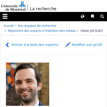
Passer
/
La recherche
au
contenu
Langues
Liens 
R
Menu
Accueil
Nos équipes de recherche
Répertoire des experts à l’intention des médias
Olivier JACQUES
Retour à la liste des experts
Modifier son profil