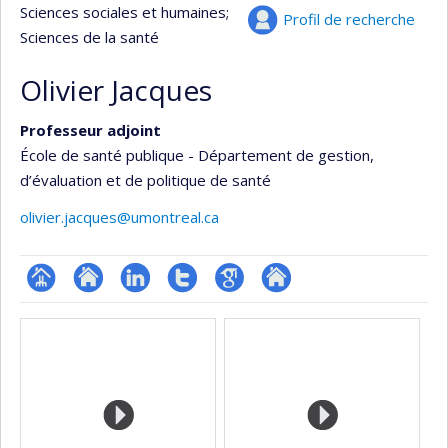
Sciences sociales et humaines
;
Profil de recherche
Sciences de la santé
Olivier Jacques
Professeur adjoint
École de santé publique - Département de gestion,
d’évaluation et de politique de santé
olivier.jacques@umontreal.ca
Page
Site
LinkedIn
Compte
Google
Autre
Médias
professionnelle
web
Twitter
Scholar
site
(faculté,département,école)
de
web
l’unité
de
recherche