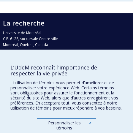
La recherche
Université de Montréal
C.P. 6128, succursale Centre-ville
Montréal, Québec, Canada
H3C 3J7
Courriel:
recherche@umontreal.ca
L’UdeM reconnaît l’importance de
Qui fait quoi?
respecter la vie privée
Nous trouver
L’utilisation de témoins nous permet d’améliorer et de
personnaliser votre expérience Web. Certains témoins
Plan du site
sont obligatoires pour assurer le fonctionnement et la
sécurité du site Web, alors que d’autres enregistrent vos
Accessibilité
préférences. En acceptant tout, vous consentez à notre
utilisation de témoins pour mieux répondre à vos besoins.
Personnaliser les
>
témoins