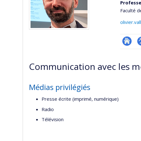
Profess
Faculté d
olivier.v
Researc
P
p
Communication avec les m
(
Médias privilégiés
Presse écrite (imprimé, numérique)
Radio
Télévision