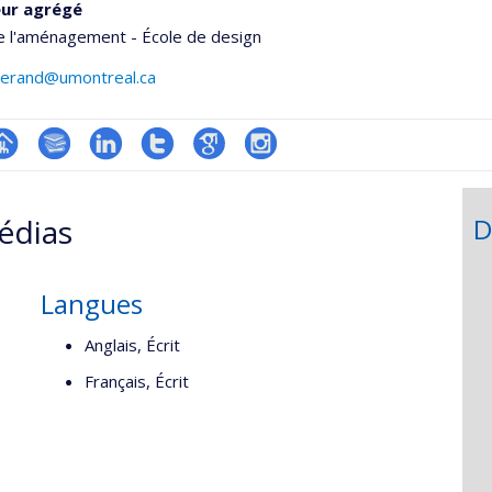
eur agrégé
e l'aménagement - École de design
allerand@umontreal.ca
hGate
age
Bibliographie
LinkedIn
Compte
Google
Instagram
rofessionnelle
Twitter
Scholar
édias
D
faculté,département,école)
Langues
Anglais, Écrit
Français, Écrit