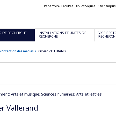
Liens
Répertoire
Facultés
Bibliothèques
Plan campus
externes
S DE RECHERCHE
INSTALLATIONS ET UNITÉS DE
VICE-RECT
RECHERCHE
RECHERCH
 l’intention des médias
Olivier VALLERAND
ment
; Arts et musique
; Sciences humaines
; Arts et lettres
er Vallerand