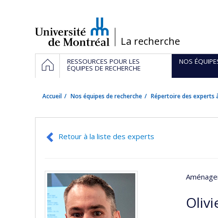
Passer
au
contenu
/
La recherche
Navigation
ACCUEIL
RESSOURCES POUR LES
NOS ÉQUIPE
principale
ÉQUIPES DE RECHERCHE
Accueil
Nos équipes de recherche
Répertoire des experts à
Retour à la liste des experts
Aménage
Olivi