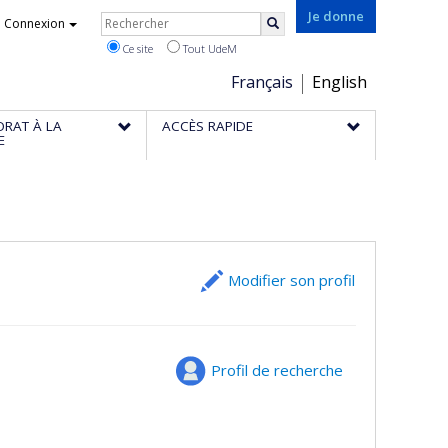
Rechercher
Je donne
Connexion
Rechercher
Ce site
Tout UdeM
Choix
Français
English
de
ORAT À LA
ACCÈS RAPIDE
la
E
langue
Modifier son profil
Profil de recherche